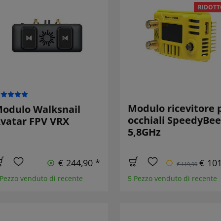
RIDOTT
Modulo ricevitore 
odulo Walksnail
occhiali SpeedyBee
vatar FPV VRX
5,8GHz
€ 244,90 *
€ 101
€ 119,90
 Pezzo venduto di recente
5 Pezzo venduto di recente