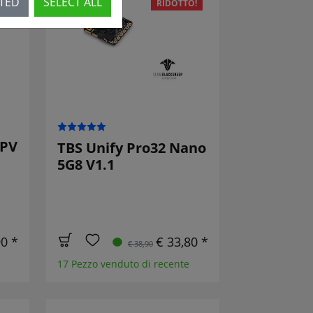
CTED
SELECT ALL
O!
RIDOTTO!
FPV
TBS Unify Pro32 Nano
5G8 V1.1
90 *
€ 33,80 *
€ 38,90
17 Pezzo venduto di recente