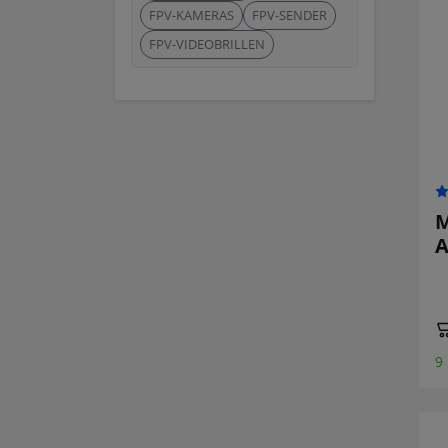
FPV-KAMERAS
FPV-SENDER
FPV-VIDEOBRILLEN
M
A
9