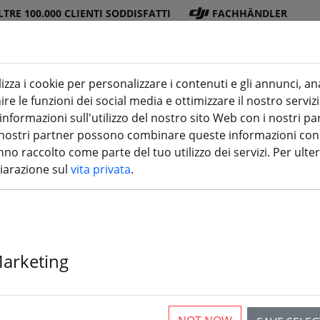
LTRE 100.000 CLIENTI SODDISFATTI
FACHHÄNDLER
lizza i cookie per personalizzare i contenuti e gli annunci, an
re le funzioni dei social media e ottimizzare il nostro servizi
ra
DJI
Batterie
Elica
Accessori
stampa 3
formazioni sull'utilizzo del nostro sito Web con i nostri par
 I nostri partner possono combinare queste informazioni con a
 Receiver 5.8 GHz
no raccolto come parte del tuo utilizzo dei servizi. Per ulter
hiarazione sul
vita privata
.
tore video FPV 5.8 GHZ
Marketing
rticles