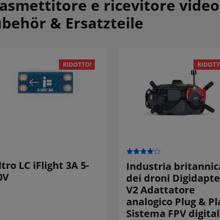
asmettitore e ricevitore video
behör & Ersatzteile
RIDOTTO!
RIDOTT
iltro LC iFlight 3A 5-
Industria britannic
0V
dei droni Digidapte
V2 Adattatore
analogico Plug & Pl
Sistema FPV digita