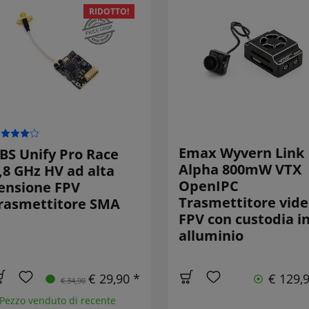
RIDOTTO!
Emax Wyvern Link
BS Unify Pro Race
Alpha 800mW VTX
,8 GHz HV ad alta
OpenIPC
ensione FPV
Trasmettitore vid
rasmettitore SMA
FPV con custodia i
alluminio
€ 29,90 *
€ 129,
€ 34,90
 Pezzo venduto di recente