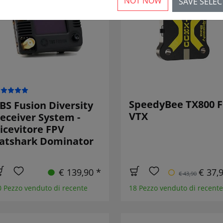
NOT NOW
SAVE SELE
RIDOTT
SpeedyBee TX800 
BS Fusion Diversity
VTX
eceiver System -
icevitore FPV
atshark Dominator
€ 139,90 *
€ 37,
€ 43,90
0 Pezzo venduto di recente
18 Pezzo venduto di recente