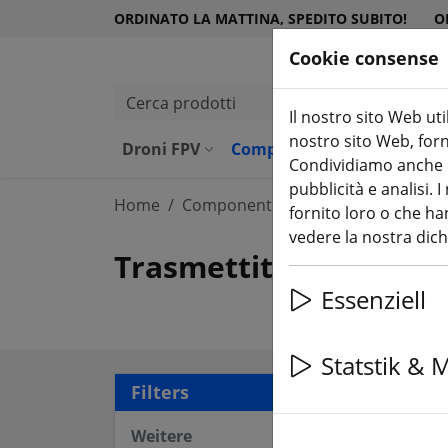
ORDINATO LA MATTINA, SPEDITO SUBITO!
O
Cookie consense
Cerca prodotti
Il nostro sito Web uti
nostro sito Web, forni
(aktuelle Seite)
Droni FPV
Componenti
Attrezzatu
Condividiamo anche in
pubblicità e analisi.
Home
Componenti
FPV Video Sender &
fornito loro o che han
vedere la nostra dic
Trasmettitore e ricevi
Essenziell
Statstik & 
22 a
Filters
Weitere