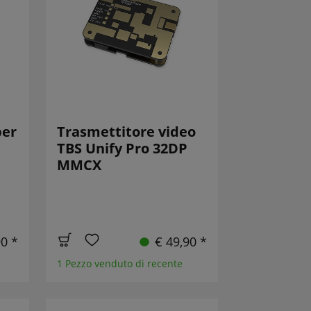
per
Trasmettitore video
TBS Unify Pro 32DP
MMCX
90 *
€ 49,90 *
1 Pezzo venduto di recente