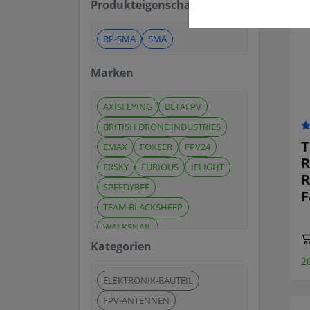
Produkteigenschaften
RP-SMA
SMA
Marken
AXISFLYING
BETAFPV
BRITISH DRONE INDUSTRIES
T
EMAX
FOXEER
FPV24
R
FRSKY
FURIOUS
IFLIGHT
R
SPEEDYBEE
F
TEAM BLACKSHEEP
WALKSNAIL
Kategorien
2
ELEKTRONIK-BAUTEIL
FPV-ANTENNEN