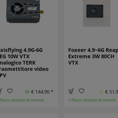
xisflying 4.9G-6G
Foxeer 4.9~6G Rea
EG 10W VTX
Extreme 3W 80CH
nalogico TERK
VTX
rasmettitore video
PV
€ 144,90 *
€ 51,
 Pezzo venduto di recente
1 Pezzo venduto di recente