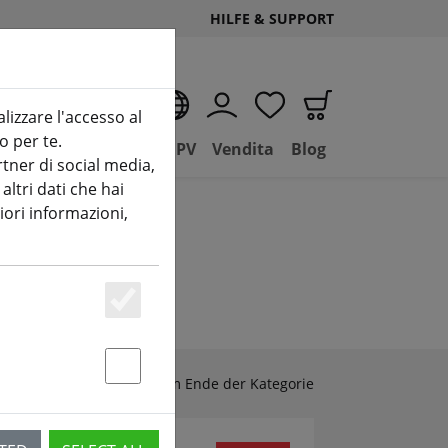
HILFE & SUPPORT
IT
alizzare l'accesso al
o per te.
D
Negozio
Basilico FPV
Vendita
Blog
tner di social media,
ltri dati che hai
iori informazioni,
Essenziell
Zubehör & Ersatzteile am Ende der Kategorie
Statstik & Marketing