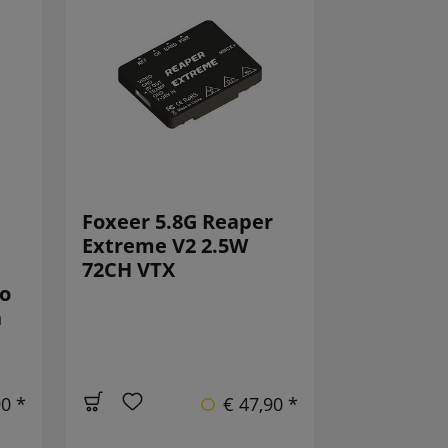
Foxeer 5.8G Reaper
Extreme V2 2.5W
72CH VTX
eo
n
90 *
€ 47,90 *