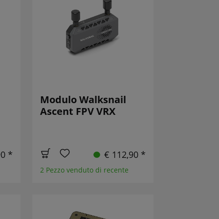
Modulo Walksnail
Ascent FPV VRX
90 *
€ 112,90 *
2 Pezzo venduto di recente