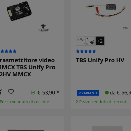
+2
rasmettitore video
TBS Unify Pro HV
MCX TBS Unify Pro
32HV MMCX
€ 53,90 *
€ 56,
da
2 VARIANTI
 Pezzo venduto di recente
2 Pezzo venduto di recente