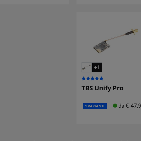
+1
TBS Unify Pro
€ 47,
da
1 VARIANTI