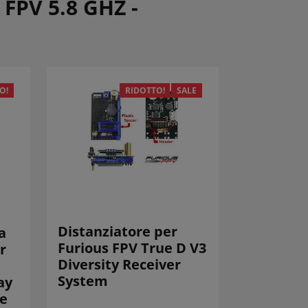
 FPV 5.8 GHZ -
O!
RIDOTTO!
SALE
Distanziatore per
a
Furious FPV True D V3
r
Diversity Receiver
System
ay
le