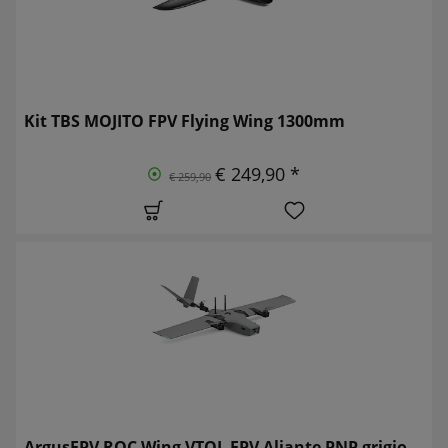
Kit TBS MOJITO FPV Flying Wing 1300mm
€ 249,90 *
€ 259,90
ArgusFPV ROC Wing VTOL FPV Aliante PNP grigio