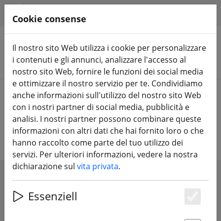
HILFE & SUPPORT
IT
Cookie consense
Il nostro sito Web utilizza i cookie per personalizzare
i contenuti e gli annunci, analizzare l'accesso al
Cerca prodotti
nostro sito Web, fornire le funzioni dei social media
e ottimizzare il nostro servizio per te. Condividiamo
Home
Droni FPV
Aerei
anche informazioni sull'utilizzo del nostro sito Web
con i nostri partner di social media, pubblicità e
Aerei FPV e ali volanti e accessori
analisi. I nostri partner possono combinare queste
informazioni con altri dati che hai fornito loro o che
hanno raccolto come parte del tuo utilizzo dei
servizi. Per ulteriori informazioni, vedere la nostra
dichiarazione sul
vita privata
.
SHOW FILTERS
Essenziell
Es