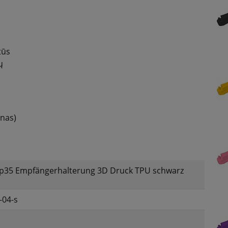
tūs
ų
anas)
p35 Empfängerhalterung 3D Druck TPU schwarz
-04-s