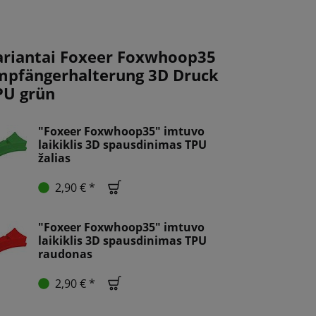
ariantai Foxeer Foxwhoop35
mpfängerhalterung 3D Druck
PU grün
"Foxeer Foxwhoop35" imtuvo
laikiklis 3D spausdinimas TPU
žalias
2,90 € *
"Foxeer Foxwhoop35" imtuvo
laikiklis 3D spausdinimas TPU
raudonas
2,90 € *