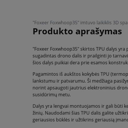
"Foxeer Foxwhoop35" imtuvo laikiklis 3D sp
Produkto aprašymas
"Foxeer Foxwhoop35" skirtos TPU dalys yra p
sugadintas drono dalis ir prailginti jo tarna
šios dalys puikiai dera prie esamos konstr
Pagamintos iš aukštos kokybės TPU (termopla
lankstumu ir patvarumu. Ši medžiaga pasižy
norint apsaugoti jautrius elektroninius dro
susidūrimų metu.
Dalys yra lengvai montuojamos ir gali būti k
žinių. Naudodami šias TPU dalis galite užtik
geriausios būklės ir užtikrins geriausią įma