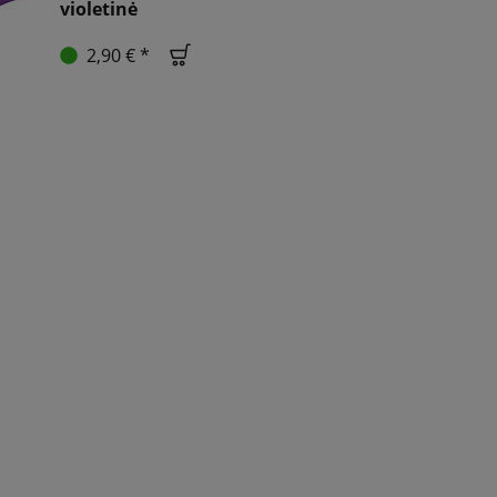
violetinė
2,90 € *