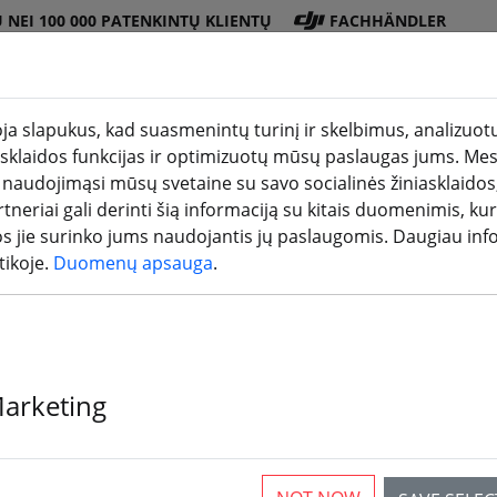
 NEI 100 000 PATENKINTŲ KLIENTŲ
FACHHÄNDLER
a slapukus, kad suasmenintų turinį ir skelbimus, analizuotų
iasklaidos funkcijas ir optimizuotų mūsų paslaugas jums. Mes
Baterij
Propeler
Pried
3D
 naudojimąsi mūsų svetaine su savo socialinės žiniasklaidos,
duotuvė
os
is
ai
spausdini
tneriai gali derinti šią informaciją su kitais duomenimis, kur
os jie surinko jums naudojantis jų paslaugomis. Daugiau inf
tikoje.
Duomenų apsauga
.
"Foxeer Foxw
Marketing
laikiklis 3D 
juodas