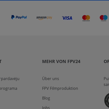
T
MEHR VON FPV24
OP
rpardavėju
Über uns
Pu
sa
 programa
FPV Filmproduktion
Blog
Jobs