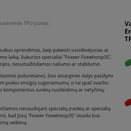
V
ausdinimas TPU juodas
E
T
uikus sprendimas, kaip pakeisti susidėvėjusias ar
vimo laiką. Sukurtos specialiai "Foxeer Foxwhoop35",
ukcijos, nesumažindamos našumo ar stabilumo.
stinio poliuretano), šios atsarginės dalys pasižymi
mi puikiu smūgių sugeriamumu, o tai ypač svarbu
no komponentus sunkių nusileidimų ar netyčinių
eičiamos nenaudojant specialių įrankių ar specialių
rinti, kad jūsų "Foxeer Foxwhoop35" visada bus
nomą veikimą.