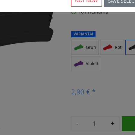
NOT NOW
SAVE SELE
10 Prieinama
›
VARIANTAI
Grün
Rot
Violett
2,90 € *
-
+