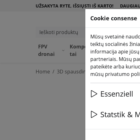
UŽSAKYTA RYTE, IŠSIŲSTI IŠ KARTO!
DAUGIAU
Cookie consense
Ieškoti produktų
Mūsų svetainė naudoj
teiktų socialinės žin
FPV
Komponen
Įrang
DJI
informacija apie jūsų
dronai
tai
a
par
partneriais. Mūsų par
pateikėte arba kuriu
Home
3D spausdinimas
mūsų privatumo poli
Essenziell
Statstik & 