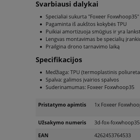
Svarbiausi dalykai
Specialiai sukurta "Foxeer Foxwhoop35"
Pagaminta iš aukštos kokybės TPU
Puikiai amortizuoja smūgius ir yra lanks
Lengvas montavimas be specialių įranki
Prailgina drono tarnavimo laiką
Specifikacijos
Medžiaga: TPU (termoplastinis poliuret
Spalva: galimos įvairios spalvos
Suderinamumas: Foxeer Foxwhoop35
Pristatymo apimtis
1x Foxeer Foxwhoo
Užsakymo numeris
3d-fox-foxwhoop35
EAN
4262453764533