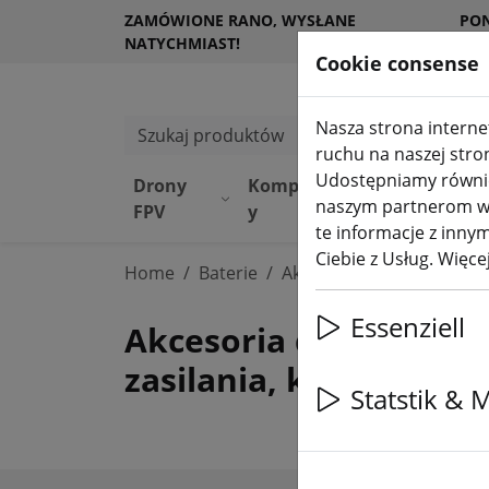
ZAMÓWIONE RANO, WYSŁANE
PO
NATYCHMIAST!
KL
Cookie consense
Nasza strona internet
Szukaj produktów
ruchu na naszej stro
Udostępniamy również
Drony
Komponent
Sprzę
Sk
naszym partnerom w z
FPV
y
t
DJ
te informacje z innym
Ciebie z Usług. Więc
Home
Baterie
Akcesoria do ładowania
Essenziell
Akcesoria do ładowani
zasilania, kabel łado
Statstik & 