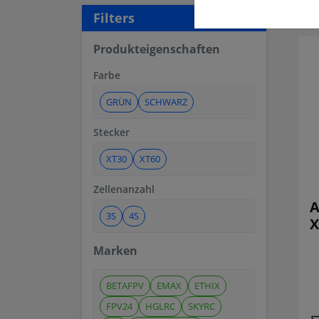
28 a
Filters
Produkteigenschaften
Farbe
GRÜN
SCHWARZ
Stecker
XT30
XT60
Zellenanzahl
A
3S
4S
X
Marken
BETAFPV
EMAX
ETHIX
FPV24
HGLRC
SKYRC