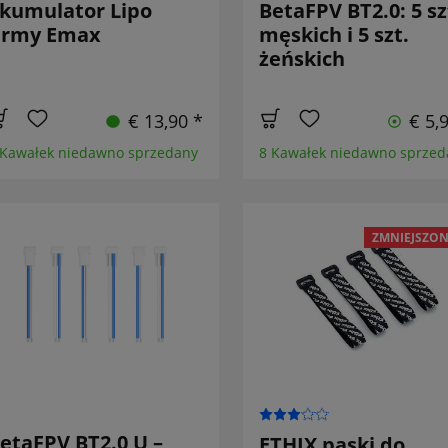
kumulator Lipo
BetaFPV BT2.0: 5 sz
irmy Emax
męskich i 5 szt.
żeńskich
€ 13,90 *
€ 5,
 Kawałek niedawno sprzedany
8 Kawałek niedawno sprzed
ZMNIEJSZON
etaFPV BT2.0 U –
ETHIX paski do