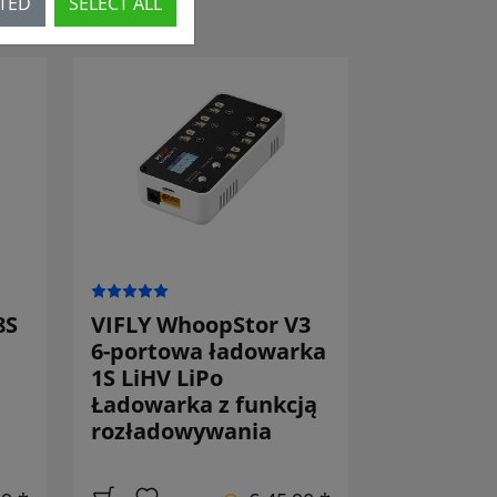
CTED
SELECT ALL
8S
VIFLY WhoopStor V3
6-portowa ładowarka
1S LiHV LiPo
Ładowarka z funkcją
rozładowywania