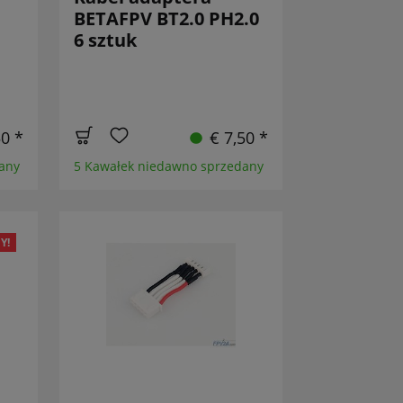
BETAFPV BT2.0 PH2.0
6 sztuk
50 *
€ 7,50 *
any
5 Kawałek niedawno sprzedany
Y!