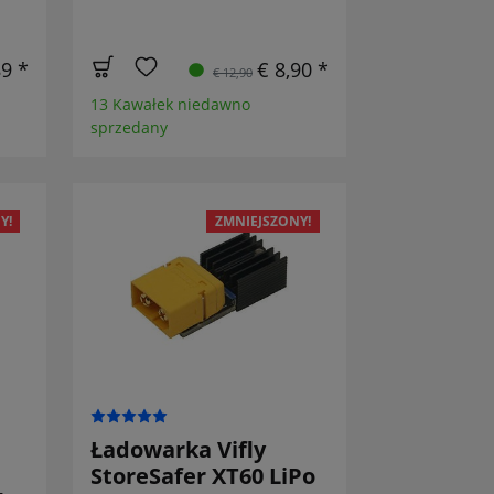
89 *
€ 8,90 *
€ 12,90
13 Kawałek niedawno
sprzedany
Y!
ZMNIEJSZONY!
Ładowarka Vifly
StoreSafer XT60 LiPo