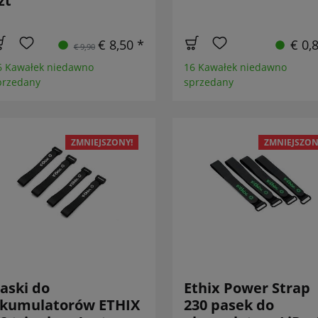
zt
€ 8,50 *
€ 0,
€ 9,90
6 Kawałek niedawno
16 Kawałek niedawno
przedany
sprzedany
ZMNIEJSZONY!
ZMNIEJSZON
aski do
Ethix Power Strap
kumulatorów ETHIX
230 pasek do