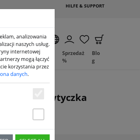
HILFE & SUPPORT
 reklam, analizowania
PL
izacji naszych usług.
ryny internetowej
Deal
Basil
Sprzedaż
Blo
partnerzy mogą łączyć
Depot
FPV
%
g
kcie korzystania przez
ona danych
.
ballancer, wtyczka
Essenziell
Statstik & Marketing