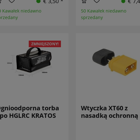
€ 3,50 *
€ 7,
0 Kawałek niedawno
50 Kawałek niedawno
przedany
sprzedany
ZMNIEJSZONY!
gnioodporna torba
Wtyczka XT60 z
ipo HGLRC KRATOS
nasadką ochronną