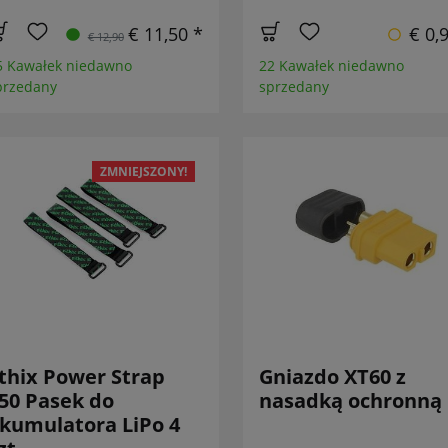
€ 11,50 *
€ 0,
€ 12,90
5 Kawałek niedawno
22 Kawałek niedawno
przedany
sprzedany
ZMNIEJSZONY!
thix Power Strap
Gniazdo XT60 z
50 Pasek do
nasadką ochronną
kumulatora LiPo 4