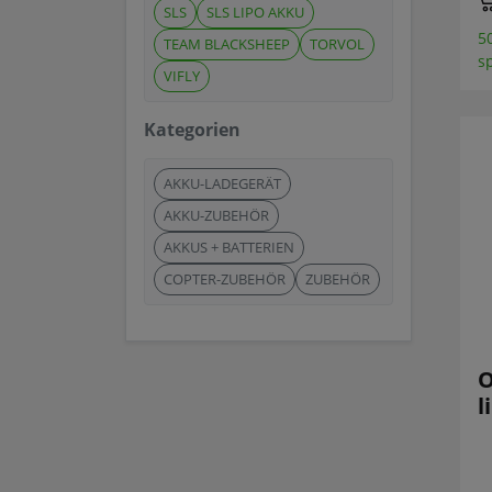
SLS
SLS LIPO AKKU
5
TEAM BLACKSHEEP
TORVOL
s
VIFLY
Kategorien
AKKU-LADEGERÄT
AKKU-ZUBEHÖR
AKKUS + BATTERIEN
COPTER-ZUBEHÖR
ZUBEHÖR
O
l