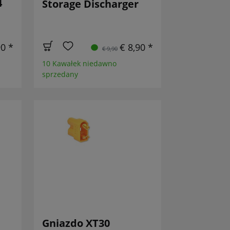
4
Storage Discharger
90 *
€ 8,90 *
€ 9,90
10 Kawałek niedawno
sprzedany
Gniazdo XT30