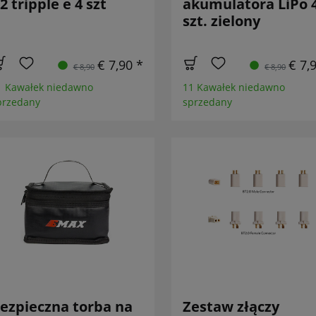
2 tripple e 4 szt
akumulatora LiPo 
szt. zielony
€ 7,90 *
€ 7,
€ 8,90
€ 8,90
1 Kawałek niedawno
11 Kawałek niedawno
przedany
sprzedany
ezpieczna torba na
Zestaw złączy