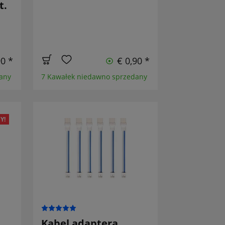
t.
90 *
€ 0,90 *
any
7 Kawałek niedawno sprzedany
Y!
Kabel adaptera