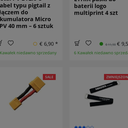
abel typu pigtail z
baterii logo
łączem do
multiprint 4 szt
kumulatora Micro
PV 40 mm – 6 sztuk
€ 6,90 *
€ 9,
€ 11,90
 Kawałek niedawno sprzedany
6 Kawałek niedawno sprzed
SALE
ZMNIEJSZON