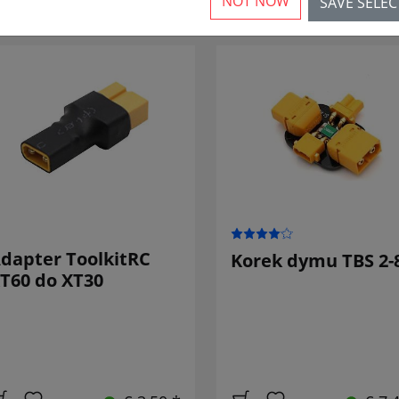
NOT NOW
SAVE SELE
rticles
dapter ToolkitRC
Korek dymu TBS 2-
T60 do XT30