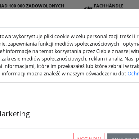
NAD 100 000 ZADOWOLONYCH
FACHHÄNDLE
IENTÓW
R
owa wykorzystuje pliki cookie w celu personalizacji treści i
nie, zapewniania funkcji mediów społecznościowych i optymal
 informacje na temat korzystania przez Ciebie z naszej wit
lep
Bateri
Śmigł
Akcesori
drukowanie
akresie mediów społecznościowych, reklam i analiz. Nasi 
(aktuelle Seite)
I
e
o
a
3D
i informacjami, które im przekazałeś lub które zebrali w tra
ej informacji można znaleźć w naszym oświadczeniu dot
Ochr
a akumulatorów LiPo - kabel 
wania, torby ochronne
Marketing