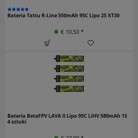
Bateria Tattu R-Line 550mAh 95C Lipo 2S XT30
€ 10,50 *
Bateria BetaFPV LAVA II Lipo 95C LiHV 580mAh 1S
4 sztuki
€ 27,90 *