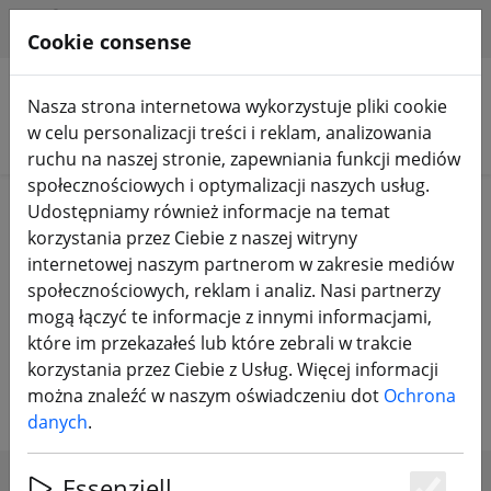
HILFE & SUPPORT
PL
Cookie consense
Nasza strona internetowa wykorzystuje pliki cookie
w celu personalizacji treści i reklam, analizowania
Szukaj produktów
ruchu na naszej stronie, zapewniania funkcji mediów
społecznościowych i optymalizacji naszych usług.
Home
Baterie
Akumulator LiPo
Udostępniamy również informacje na temat
korzystania przez Ciebie z naszej witryny
Akumulatory LiPo do dronów
internetowej naszym partnerom w zakresie mediów
społecznościowych, reklam i analiz. Nasi partnerzy
wyścigowych, quadrocopterów,
mogą łączyć te informacje z innymi informacjami,
ścigaczy, samolotów i samochodów
które im przekazałeś lub które zebrali w trakcie
RC
korzystania przez Ciebie z Usług. Więcej informacji
można znaleźć w naszym oświadczeniu dot
Ochrona
danych
.
Essenziell