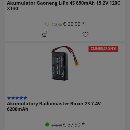
Akumulator Gaoneng LiPo 4S 850mAh 15.2V 120C
XT30
€ 20,90 *
€ 23,90
ZMNIEJSZONY!
Akumulatory Radiomaster Boxer 2S 7.4V
6200mAh
€ 37,90 *
€ 42,90