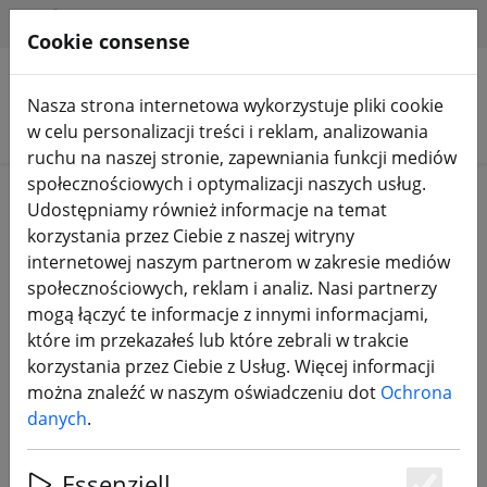
HILFE & SUPPORT
PL
Cookie consense
Nasza strona internetowa wykorzystuje pliki cookie
Szukaj produktów
w celu personalizacji treści i reklam, analizowania
ruchu na naszej stronie, zapewniania funkcji mediów
społecznościowych i optymalizacji naszych usług.
Blog
Udostępniamy również informacje na temat
korzystania przez Ciebie z naszej witryny
internetowej naszym partnerom w zakresie mediów
Koniec BLHeli_32: co powinni
społecznościowych, reklam i analiz. Nasi partnerzy
wiedzieć piloci FPV
mogą łączyć te informacje z innymi informacjami,
które im przekazałeś lub które zebrali w trakcie
korzystania przez Ciebie z Usług. Więcej informacji
można znaleźć w naszym oświadczeniu dot
Ochrona
danych
.
Essenziell