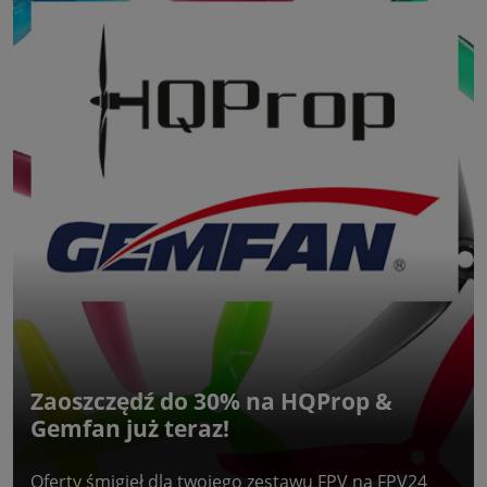
Zaoszczędź do 30% na HQProp &
Gemfan już teraz!
Oferty śmigieł dla twojego zestawu FPV na FPV24