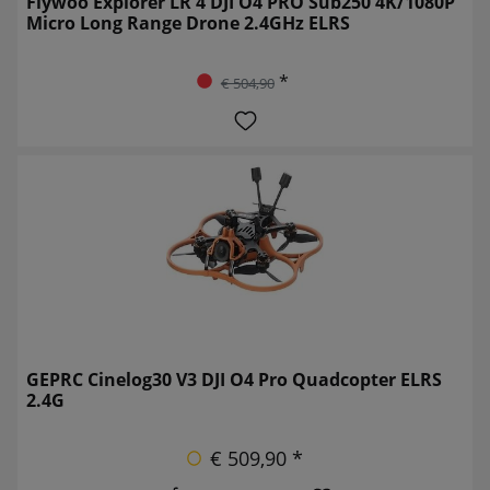
Flywoo Explorer LR 4 DJI O4 PRO Sub250 4K/1080P
Micro Long Range Drone 2.4GHz ELRS
*
€ 504,90
GEPRC Cinelog30 V3 DJI O4 Pro Quadcopter ELRS
2.4G
€ 509,90 *