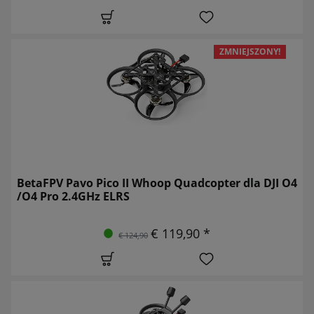
ZMNIEJSZONY!
BetaFPV Pavo Pico II Whoop Quadcopter dla DJI O4
/O4 Pro 2.4GHz ELRS
€ 119,90 *
€ 124,90