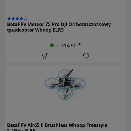
BetaFPV Meteor 75 Pro DJI O4 bezszczotkowy
quadcopter Whoop ELRS
€ 314,90 *
BetaFPV Air65 II Brushless Whoop Freestyle
2.4GHz ELRS