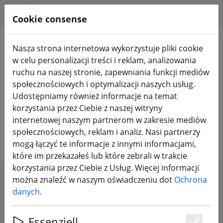
HILFE & SUPPORT
PL
Cookie consense
Nasza strona internetowa wykorzystuje pliki cookie
w celu personalizacji treści i reklam, analizowania
Szukaj produktów
ruchu na naszej stronie, zapewniania funkcji mediów
społecznościowych i optymalizacji naszych usług.
Home
Drony FPV
RTF, BNF I PNP
Udostępniamy również informacje na temat
korzystania przez Ciebie z naszej witryny
Drony FPV RTF, BNF i PNP
internetowej naszym partnerom w zakresie mediów
społecznościowych, reklam i analiz. Nasi partnerzy
mogą łączyć te informacje z innymi informacjami,
które im przekazałeś lub które zebrali w trakcie
korzystania przez Ciebie z Usług. Więcej informacji
można znaleźć w naszym oświadczeniu dot
Ochrona
SHOW FILTERS
danych
.
Essenziell