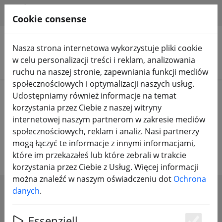
HILFE & SUPPORT
PL
Cookie consense
Nasza strona internetowa wykorzystuje pliki cookie
w celu personalizacji treści i reklam, analizowania
Szukaj produktów
ruchu na naszej stronie, zapewniania funkcji mediów
społecznościowych i optymalizacji naszych usług.
Home
Drony FPV
Samoloty i skrzydła
Udostępniamy również informacje na temat
korzystania przez Ciebie z naszej witryny
Samoloty FPV i latające skrzydła
internetowej naszym partnerom w zakresie mediów
społecznościowych, reklam i analiz. Nasi partnerzy
oraz akcesoria
mogą łączyć te informacje z innymi informacjami,
które im przekazałeś lub które zebrali w trakcie
korzystania przez Ciebie z Usług. Więcej informacji
można znaleźć w naszym oświadczeniu dot
Ochrona
danych
.
SHOW FILTERS
Essenziell