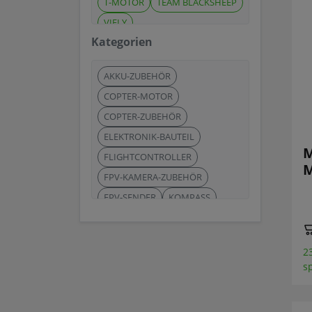
T-MOTOR
TEAM BLACKSHEEP
VIFLY
Kategorien
AKKU-ZUBEHÖR
COPTER-MOTOR
COPTER-ZUBEHÖR
ELEKTRONIK-BAUTEIL
M
FLIGHTCONTROLLER
M
FPV-KAMERA-ZUBEHÖR
FPV-SENDER
KOMPASS
RC-ZUBEHÖR
WERKZEUG
ZUBEHÖR
2
s