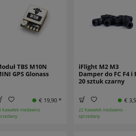
oduł TBS M10N
iFlight M2 M3
INI GPS Glonass
Damper do FC F4 i 
20 sztuk czarny
€ 19,90 *
€ 3,
3 Kawałek niedawno
22 Kawałek niedawno
przedany
sprzedany