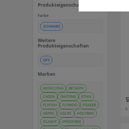
Produkteigenschaften
Farbe
SCHWARZ
Weitere
Produkteigenschaften
GPS
Marken
AXISFLYING
BETAFPV
CADDX
DIATONE
ETHIX
FLYFISH
FLYWOO
FOXEER
6
GEPRC
HGLRC
HOLYBRO
IFLIGHT
SPEEDYBEE