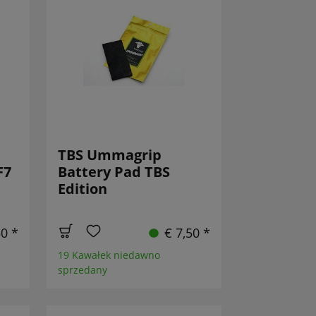
TBS Ummagrip
F7
Battery Pad TBS
Edition
50 *
€ 7,50 *
19 Kawałek niedawno
sprzedany