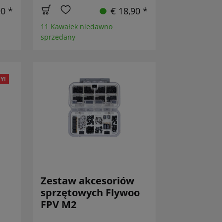
90 *
€ 18,90 *
11 Kawałek niedawno
sprzedany
Y!
Zestaw akcesoriów
sprzętowych Flywoo
FPV M2