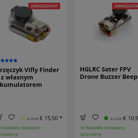
ZMNIEJSZONY!
ZMNIEJSZON
HGLRC Soter FPV
rzęczyk Vifly Finder
Drone Buzzer Beep
 z własnym
kumulatorem
€ 15,50 *
€ 10,
€ 15,90
€ 13,90
8 Kawałek niedawno
16 Kawałek niedawno
przedany
sprzedany