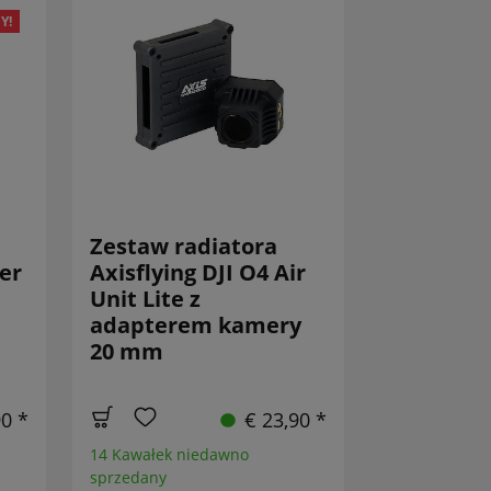
Y!
Zestaw radiatora
er
Axisflying DJI O4 Air
Unit Lite z
adapterem kamery
20 mm
90 *
€ 23,90 *
14 Kawałek niedawno
sprzedany