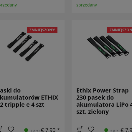
przedany
sprzedany
ZMNIEJSZONY!
ZMNIEJSZON
aski do
Ethix Power Strap
kumulatorów ETHIX
230 pasek do
2 tripple e 4 szt
akumulatora LiPo 
szt. zielony
€ 7,90 *
€ 7,
€ 8,90
€ 8,90