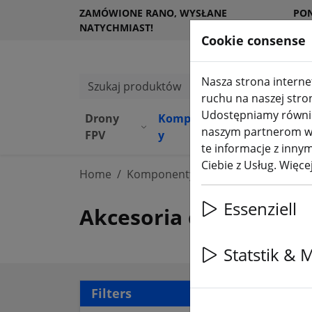
ZAMÓWIONE RANO, WYSŁANE
PO
NATYCHMIAST!
KL
Cookie consense
Nasza strona internet
Szukaj produktów
ruchu na naszej stro
Udostępniamy również
Drony
Komponent
Sprzę
Sk
naszym partnerom w z
(aktuelle Seite)
FPV
y
t
DJ
te informacje z innym
Ciebie z Usług. Więc
Home
Komponenty
Akcesoria
Essenziell
Akcesoria do dronów
Statstik & 
56 a
Filters