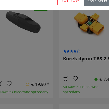
NOT NOW
SAVE SELE
NOWY
Korek dymu TBS 2-
€ 7,
€ 19,90 *
50 Kawałek niedawno
 Kawałek niedawno sprzedany
sprzedany