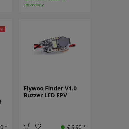
sprzedany
Y!
Flywoo Finder V1.0
Buzzer LED FPV
4
90 *
€ 9,90 *