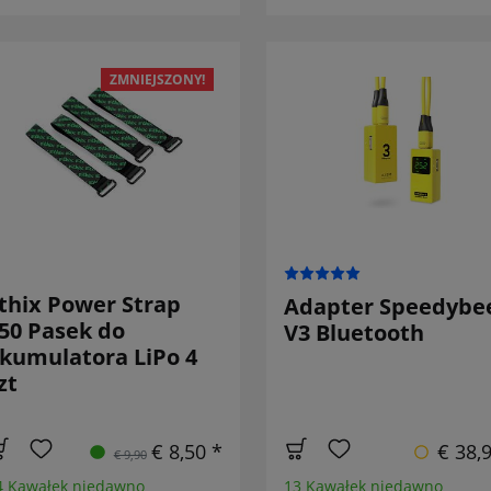
ZMNIEJSZONY!
thix Power Strap
Adapter Speedybe
50 Pasek do
V3 Bluetooth
kumulatora LiPo 4
zt
€ 8,50 *
€ 38,
€ 9,90
4 Kawałek niedawno
13 Kawałek niedawno