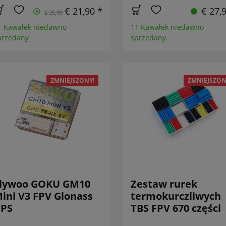
€ 21,90 *
€ 27,
€ 25,90
1 Kawałek niedawno
11 Kawałek niedawno
przedany
sprzedany
ZMNIEJSZONY!
ZMNIEJSZON
lywoo GOKU GM10
Zestaw rurek
ini V3 FPV Glonass
termokurczliwych
PS
TBS FPV 670 części