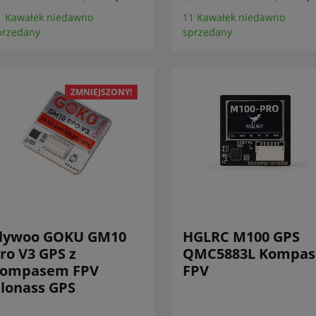
1 Kawałek niedawno
11 Kawałek niedawno
przedany
sprzedany
ZMNIEJSZONY!
lywoo GOKU GM10
HGLRC M100 GPS
ro V3 GPS z
QMC5883L Kompas
ompasem FPV
FPV
lonass GPS