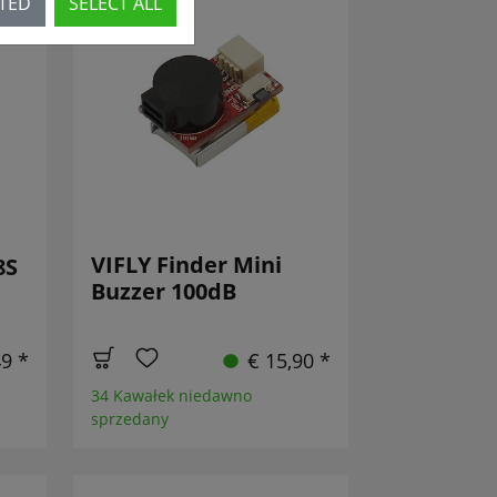
CTED
SELECT ALL
VIFLY Finder Mini
8S
Buzzer 100dB
49 *
€ 15,90 *
34 Kawałek niedawno
sprzedany