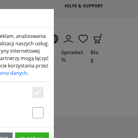
HILFE & SUPPORT
 reklam, analizowania
PL
izacji naszych usług.
ryny internetowej
Deal
Basil
Sprzedaż
Blo
partnerzy mogą łączyć
Depot
FPV
%
g
kcie korzystania przez
ona danych
.
Essenziell
Statstik & Marketing