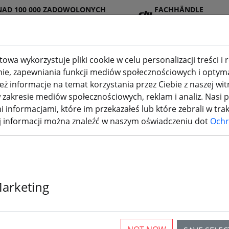
NAD 100 000 ZADOWOLONYCH
FACHHÄNDLE
IENTÓW
R
owa wykorzystuje pliki cookie w celu personalizacji treści i
nie, zapewniania funkcji mediów społecznościowych i optymal
 informacje na temat korzystania przez Ciebie z naszej wit
lep
Bateri
Śmigł
Akcesori
drukowanie
akresie mediów społecznościowych, reklam i analiz. Nasi 
I
e
o
a
3D
i informacjami, które im przekazałeś lub które zebrali w tra
ej informacji można znaleźć w naszym oświadczeniu dot
Ochr
Marketing
rticles