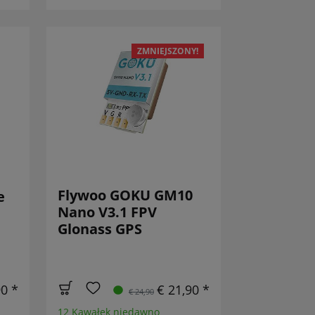
ZMNIEJSZONY!
Flywoo GOKU GM10
e
Nano V3.1 FPV
Glonass GPS
90 *
€ 21,90 *
€ 24,90
12 Kawałek niedawno