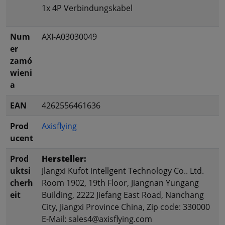
1x 4P Verbindungskabel
Num
AXI-A03030049
er
zamó
wieni
a
EAN
4262556461636
Prod
Axisflying
ucent
Prod
Hersteller:
uktsi
Jlangxi Kufot intellgent Technology Co.. Ltd.
cherh
Room 1902, 19th Floor, Jiangnan Yungang
eit
Building, 2222 Jiefang East Road, Nanchang
City, Jiangxi Province China, Zip code: 330000
E-Mail: sales4@axisflying.com