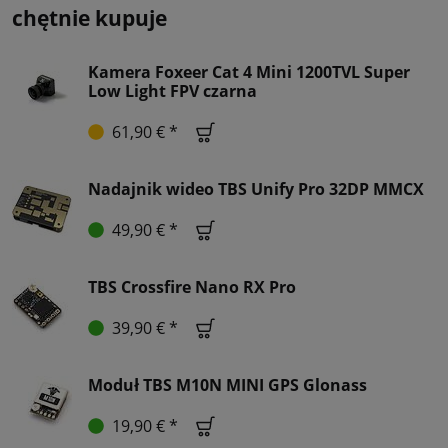
chętnie kupuje
Kamera Foxeer Cat 4 Mini 1200TVL Super
Low Light FPV czarna
61,90 € *
Nadajnik wideo TBS Unify Pro 32DP MMCX
49,90 € *
TBS Crossfire Nano RX Pro
39,90 € *
Moduł TBS M10N MINI GPS Glonass
19,90 € *