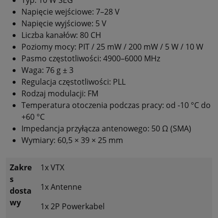
Napięcie wejściowe: 7–28 V
Napięcie wyjściowe: 5 V
Liczba kanałów: 80 CH
Poziomy mocy: PIT / 25 mW / 200 mW / 5 W / 10 W
Pasmo częstotliwości: 4900–6000 MHz
Waga: 76 g ± 3
Regulacja częstotliwości: PLL
Rodzaj modulacji: FM
Temperatura otoczenia podczas pracy: od -10 °C do
+60 °C
Impedancja przyłącza antenowego: 50 Ω (SMA)
Wymiary: 60,5 × 39 × 25 mm
Zakre
1x VTX
s
1x Antenne
dosta
wy
1x 2P Powerkabel