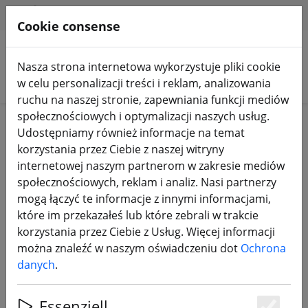
HILFE & SUPPORT
PL
Cookie consense
Nasza strona internetowa wykorzystuje pliki cookie
Szukaj produktów
w celu personalizacji treści i reklam, analizowania
ruchu na naszej stronie, zapewniania funkcji mediów
społecznościowych i optymalizacji naszych usług.
Home
Komponenty
Nadajnik wideo FPV
Udostępniamy również informacje na temat
korzystania przez Ciebie z naszej witryny
internetowej naszym partnerom w zakresie mediów
społecznościowych, reklam i analiz. Nasi partnerzy
mogą łączyć te informacje z innymi informacjami,
Axisflying 4,9G–6G SEG 10 W
które im przekazałeś lub które zebrali w trakcie
analogowy nadajnik wideo VTX
korzystania przez Ciebie z Usług. Więcej informacji
TERK FPV
można znaleźć w naszym oświadczeniu dot
Ochrona
danych
.
Essenziell