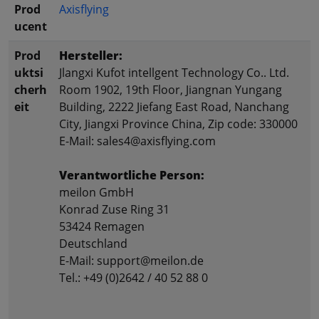
Prod
Axisflying
ucent
Prod
Hersteller:
uktsi
Jlangxi Kufot intellgent Technology Co.. Ltd.
cherh
Room 1902, 19th Floor, Jiangnan Yungang
eit
Building, 2222 Jiefang East Road, Nanchang
City, Jiangxi Province China, Zip code: 330000
E-Mail: sales4@axisflying.com
Verantwortliche Person:
meilon GmbH
Konrad Zuse Ring 31
53424 Remagen
Deutschland
E-Mail: support@meilon.de
Tel.: +49 (0)2642 / 40 52 88 0