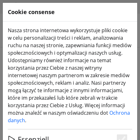
HILFE & SUPPORT
PL
Cookie consense
Nasza strona internetowa wykorzystuje pliki cookie
Szukaj produktów
w celu personalizacji treści i reklam, analizowania
ruchu na naszej stronie, zapewniania funkcji mediów
społecznościowych i optymalizacji naszych usług.
Home
Drony FPV
RTF, BNF I PNP
Udostępniamy również informacje na temat
korzystania przez Ciebie z naszej witryny
internetowej naszym partnerom w zakresie mediów
społecznościowych, reklam i analiz. Nasi partnerzy
mogą łączyć te informacje z innymi informacjami,
Axisflying Bando 5 X DJI O4 Pro HD
które im przekazałeś lub które zebrali w trakcie
5 cali GPS 2,4 GHz ELRS GPS różowy
korzystania przez Ciebie z Usług. Więcej informacji
można znaleźć w naszym oświadczeniu dot
Ochrona
danych
.
Essenziell