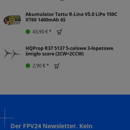
Akumulator Tattu R-Line V5.0 LiPo 150C
XT60 1400mAh 6S
43,90 € *
HQProp R37 5137 5-calowe 3-łopatowe
śmigło szare (2CW+2CCW)
2,90 € *
Der FPV24 Newsletter. Kein