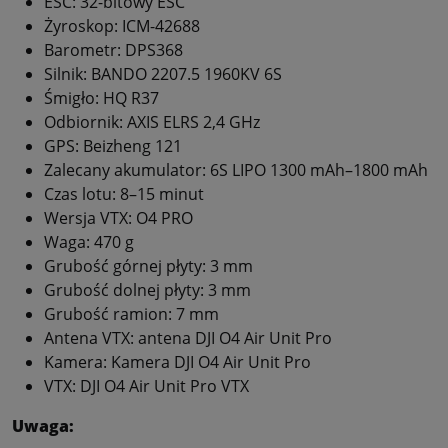
ESC: 32-bitowy ESC
Żyroskop: ICM-42688
Barometr: DPS368
Silnik: BANDO 2207.5 1960KV 6S
Śmigło: HQ R37
Odbiornik: AXIS ELRS 2,4 GHz
GPS: Beizheng 121
Zalecany akumulator: 6S LIPO 1300 mAh–1800 mAh
Czas lotu: 8–15 minut
Wersja VTX: O4 PRO
Waga: 470 g
Grubość górnej płyty: 3 mm
Grubość dolnej płyty: 3 mm
Grubość ramion: 7 mm
Antena VTX: antena DJI O4 Air Unit Pro
Kamera: Kamera DJI O4 Air Unit Pro
VTX: DJI O4 Air Unit Pro VTX
Uwaga: