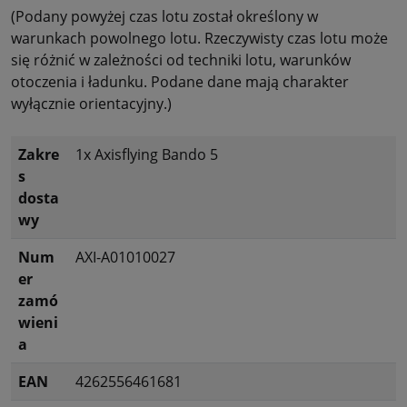
(Podany powyżej czas lotu został określony w
warunkach powolnego lotu. Rzeczywisty czas lotu może
się różnić w zależności od techniki lotu, warunków
otoczenia i ładunku. Podane dane mają charakter
wyłącznie orientacyjny.)
Zakre
1x Axisflying Bando 5
s
dosta
wy
Num
AXI-A01010027
er
zamó
wieni
a
EAN
4262556461681