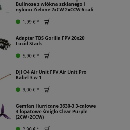
Bullnose z włókna szklanego i
nylonu Zielone 2xCW 2xCCW 6 cali
1,99 € *
Adapter TBS Gorilla FPV 20x20
Lucid Stack
5,90 € *
DJI O4 Air Unit FPV Air Unit Pro
Kabel 3 w 1
9,00 € *
Gemfan Hurricane 3630-3 3-calowe
3-łopatowe śmigło Clear Purple
(2CW+2CCW)
2,90 € *