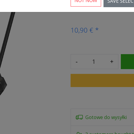
NOT NOW
SAVE SELE
5 Dostępna sztuka
10,90 € *
-
+
Gotowe do wysyłki