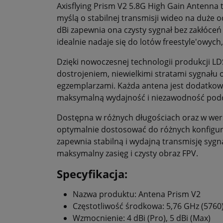
Axisflying Prism V2 5.8G High Gain Antenna 
myślą o stabilnej transmisji wideo na duże 
dBi zapewnia ona czysty sygnał bez zakłóceń 
idealnie nadaje się do lotów freestyle'owych
Dzięki nowoczesnej technologii produkcji L
dostrojeniem, niewielkimi stratami sygnału
egzemplarzami. Każda antena jest dodatkow
maksymalną wydajność i niezawodność podc
Dostępna w różnych długościach oraz w wer
optymalnie dostosować do różnych konfigura
zapewnia stabilną i wydajną transmisję sygna
maksymalny zasięg i czysty obraz FPV.
Specyfikacja:
Nazwa produktu: Antena Prism V2
Częstotliwość środkowa: 5,76 GHz (5760
Wzmocnienie: 4 dBi (Pro), 5 dBi (Max)