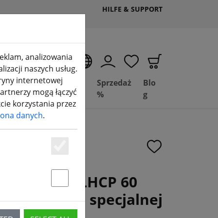
HILFE & SUPPORT
 reklam, analizowania
PL
izacji naszych usług.
ryny internetowej
Deal
Basil
Sprzedaż
Blo
partnerzy mogą łączyć
ite)
Depot
FPV
%
g
kcie korzystania przez
ona danych
.
Essenziell
sm V2 5,8 G LHCP 60
Statstik & Marketing
PV w edycji specjalnej