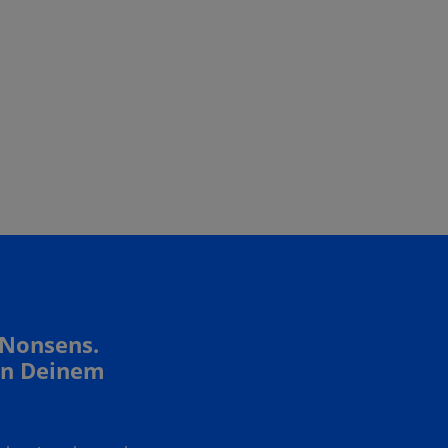
 Nonsens.
In Deinem