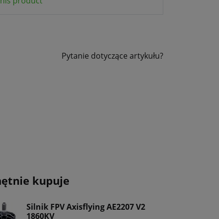
his product
Pytanie dotyczące artykułu?
hętnie kupuje
Silnik FPV Axisflying AE2207 V2
1860KV