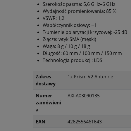
Szerokość pasma: 5,6 GHz–6 GHz
Wydajność promieniowania: 85 %
VSWR: 1,2
Współczynnik osiowy: ~1
Tłumienie polaryzacji krzyżowej: -25 dB
Złącze: wtyk SMA (męski)
Waga: 8 g / 10 g / 18 g
Długość: 60 mm / 100 mm / 150 mm
Technologia produkcji: LDS
Zakres
1x Prism V2 Antenne
dostawy
Numer
AXI-A03090135
zamówieni
a
EAN
4262556461643