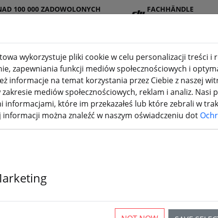
NAD 100 000 ZADOWOLONYCH
FACHHÄNDLE
IENTÓW
R
owa wykorzystuje pliki cookie w celu personalizacji treści i
nie, zapewniania funkcji mediów społecznościowych i optymal
 informacje na temat korzystania przez Ciebie z naszej wit
lep
Bateri
Śmigł
Akcesori
drukowanie
akresie mediów społecznościowych, reklam i analiz. Nasi 
(aktuelle Se
I
e
o
a
3D
i informacjami, które im przekazałeś lub które zebrali w tra
ej informacji można znaleźć w naszym oświadczeniu dot
Ochr
Marketing
Axisflying Pri
mm – antena F