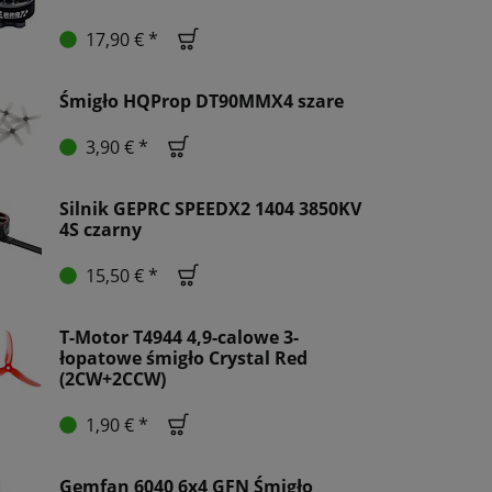
17,90 € *
Śmigło HQProp DT90MMX4 szare
3,90 € *
Silnik GEPRC SPEEDX2 1404 3850KV
4S czarny
15,50 € *
T-Motor T4944 4,9-calowe 3-
łopatowe śmigło Crystal Red
(2CW+2CCW)
1,90 € *
Gemfan 6040 6x4 GFN Śmigło