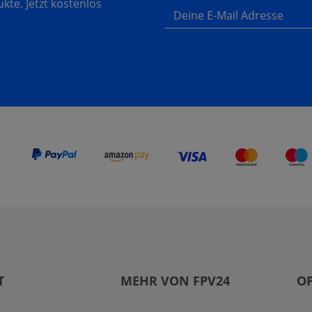
te. Jetzt kostenlos
Deine E-Mail Adresse
T
MEHR VON FPV24
O