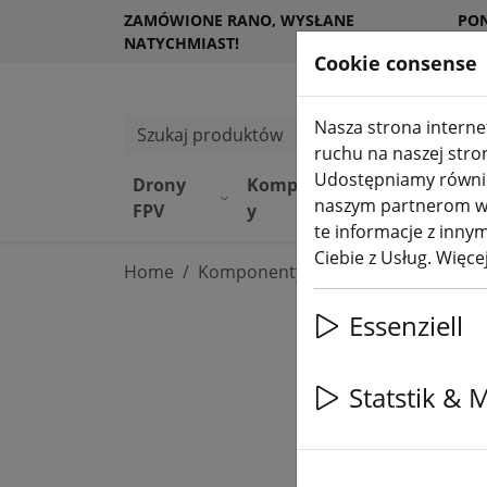
ZAMÓWIONE RANO, WYSŁANE
PO
NATYCHMIAST!
KL
Cookie consense
Nasza strona internet
Szukaj produktów
ruchu na naszej stro
Udostępniamy również
Drony
Komponent
Sprzę
Sk
naszym partnerom w z
FPV
y
t
DJ
te informacje z innym
Ciebie z Usług. Więc
Home
Komponenty
Anteny FPV
Essenziell
Statstik & 