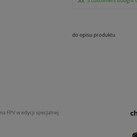
3 customers bought t
do opisu produktu
c
na FPV w edycji specjalnej