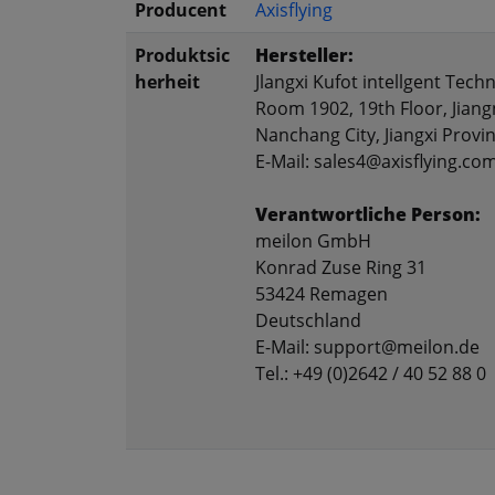
Producent
Axisflying
Produktsic
Hersteller:
herheit
Jlangxi Kufot intellgent Techn
Room 1902, 19th Floor, Jiang
Nanchang City, Jiangxi Provi
E-Mail: sales4@axisflying.co
Verantwortliche Person:
meilon GmbH
Konrad Zuse Ring 31
53424 Remagen
Deutschland
E-Mail: support@meilon.de
Tel.: +49 (0)2642 / 40 52 88 0