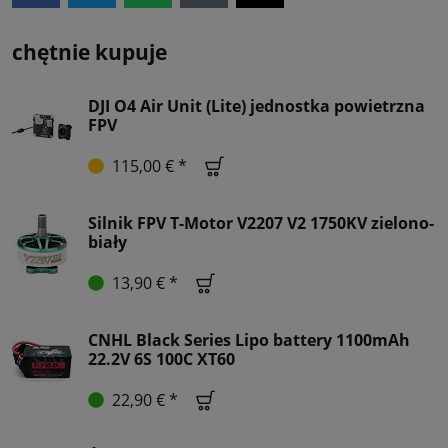
chętnie kupuje
DJI O4 Air Unit (Lite) jednostka powietrzna
FPV
115,00 € *
Silnik FPV T-Motor V2207 V2 1750KV zielono-
biały
13,90 € *
CNHL Black Series Lipo battery 1100mAh
22.2V 6S 100C XT60
22,90 € *