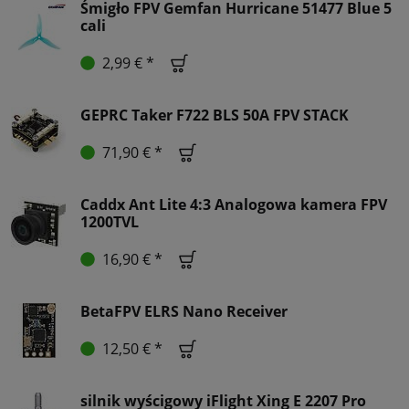
Śmigło FPV Gemfan Hurricane 51477 Blue 5
cali
2,99 € *
GEPRC Taker F722 BLS 50A FPV STACK
71,90 € *
Caddx Ant Lite 4:3 Analogowa kamera FPV
1200TVL
16,90 € *
BetaFPV ELRS Nano Receiver
12,50 € *
silnik wyścigowy iFlight Xing E 2207 Pro