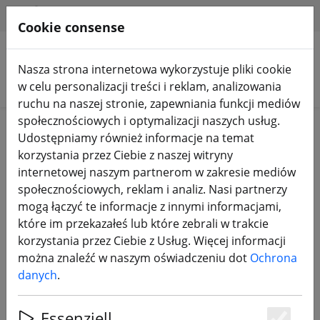
HILFE & SUPPORT
PL
Cookie consense
Nasza strona internetowa wykorzystuje pliki cookie
Szukaj produktów
w celu personalizacji treści i reklam, analizowania
ruchu na naszej stronie, zapewniania funkcji mediów
społecznościowych i optymalizacji naszych usług.
Home
Komponenty
Ramki
Udostępniamy również informacje na temat
korzystania przez Ciebie z naszej witryny
internetowej naszym partnerom w zakresie mediów
społecznościowych, reklam i analiz. Nasi partnerzy
mogą łączyć te informacje z innymi informacjami,
Zestaw ramy FPV Axisflying Manta
które im przekazałeś lub które zebrali w trakcie
5 SE V2 X 5 cali
korzystania przez Ciebie z Usług. Więcej informacji
można znaleźć w naszym oświadczeniu dot
Ochrona
danych
.
Essenziell