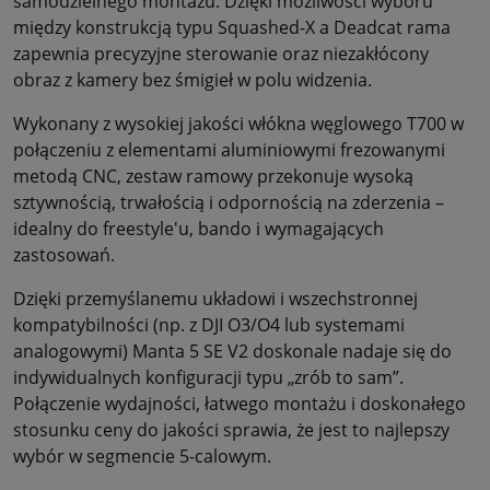
samodzielnego montażu. Dzięki możliwości wyboru
między konstrukcją typu Squashed-X a Deadcat rama
zapewnia precyzyjne sterowanie oraz niezakłócony
obraz z kamery bez śmigieł w polu widzenia.
Wykonany z wysokiej jakości włókna węglowego T700 w
połączeniu z elementami aluminiowymi frezowanymi
metodą CNC, zestaw ramowy przekonuje wysoką
sztywnością, trwałością i odpornością na zderzenia –
idealny do freestyle'u, bando i wymagających
zastosowań.
Dzięki przemyślanemu układowi i wszechstronnej
kompatybilności (np. z DJI O3/O4 lub systemami
analogowymi) Manta 5 SE V2 doskonale nadaje się do
indywidualnych konfiguracji typu „zrób to sam”.
Połączenie wydajności, łatwego montażu i doskonałego
stosunku ceny do jakości sprawia, że jest to najlepszy
wybór w segmencie 5-calowym.