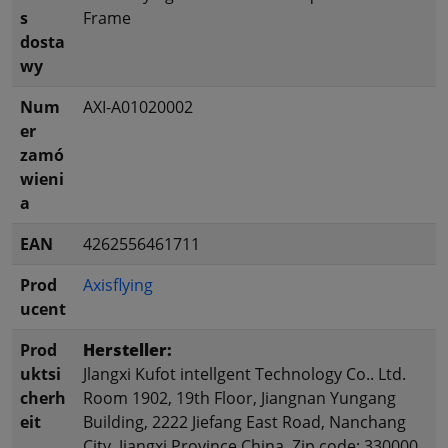
s
Frame
dosta
wy
Num
AXI-A01020002
er
zamó
wieni
a
EAN
4262556461711
Prod
Axisflying
ucent
Prod
Hersteller:
uktsi
Jlangxi Kufot intellgent Technology Co.. Ltd.
cherh
Room 1902, 19th Floor, Jiangnan Yungang
eit
Building, 2222 Jiefang East Road, Nanchang
City, Jiangxi Province China, Zip code: 330000