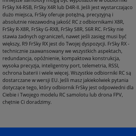
FrSky X4-RSB, FrSky X4R lub D4R-II. Jeśli jest wystarczająco
dużo miejsca, FrSky oferuje potężną, precyzyjną i
absolutnie niezawodną jakość RC z odbiornikami X8R,
FrSky R-X8R, FrSky G-RX8, FrSky S8R, S6R RC. FrSky nie
stawia żadnych ograniczeń, nawet jeśli zasięg musi być
większy, R9 FrSky RX jest do Twojej dyspozycji. FrSky RX -
technicznie zaawansowany we wszystkich aspektach,
redundancja, opóźnienie, kompaktowa konstrukcja,
wysoka precyzja, inteligentny port, telemetria, RSSI,
ochrona baterii i wiele więcej. Wszystkie odbiorniki RC są
dostarczane w wersji EU. Jeśli masz jakiekolwiek pytania
dotyczące tego, który odbiornik FrSky jest odpowiedni dla
Ciebie i Twojego modelu RC samolotu lub drona FPV,
chętnie Ci doradzimy.