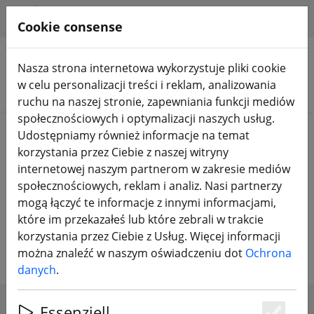
HILFE & SUPPORT
PL
Cookie consense
Nasza strona internetowa wykorzystuje pliki cookie
w celu personalizacji treści i reklam, analizowania
Szukaj produktów
ruchu na naszej stronie, zapewniania funkcji mediów
społecznościowych i optymalizacji naszych usług.
Home
Sprzęt
Pilot zdalnego sterowania FrSky
Udostępniamy również informacje na temat
Odbiornik FrSky
korzystania przez Ciebie z naszej witryny
internetowej naszym partnerom w zakresie mediów
Odbiornik FrSky RX - niezawodny i
społecznościowych, reklam i analiz. Nasi partnerzy
mogą łączyć te informacje z innymi informacjami,
wydajny. Idealny dla helikopterów
które im przekazałeś lub które zebrali w trakcie
i samolotów
korzystania przez Ciebie z Usług. Więcej informacji
można znaleźć w naszym oświadczeniu dot
Ochrona
danych
.
Essenziell