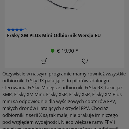
FrSky XM PLUS Mini Odbiornik Wersja EU
€ 19,90 *
Oczywiście w naszym programie mamy również wszystkie
odbiorniki FrSky RX pasujące do pilotów zdalnego
sterowania FrSky. Mniejsze odbiorniki FrSky RX, takie jak
XMR, FrSky XM Mini, FrSky XSR, FrSky XSR, FrSky XM Plus
mini są odpowiednie dla wyścigowych copterów FPV,
małych dronów i latających skrzydeł FPV. Chociaż
odbiorniki z serii X są tak małe, nie brakuje im niczego
pod względem wydajności. Nieco większe ramy FPV i
mniejsze samoloty mogą być wyposażone w odbiorniki