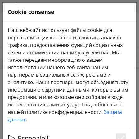
HILFE & SUPPORT
RU
Cookie consense
Наш веб-сайт использует файлы cookie для
Поиск продуктов
персонализации контента и рекламы, анализа
трафика, предоставления функций социальных
сетей и оптимизации наших услуг для вас. Мы
также передаем информацию о вашем
Axisflying
использовании нашего веб-сайта нашим
партнерам в социальных сетях, рекламе и
аналитике. Наши партнеры могут объединять эту
информацию с другими данными, которые вы им
Start
Бренды
Axisflying
предоставили или которые они собрали в ходе
использования вами их услуг. Подробнее см. в
нашей политике конфиденциальности.
Защита
Все продукты из Axisflying
данных
.
33 Статья
Essenziell