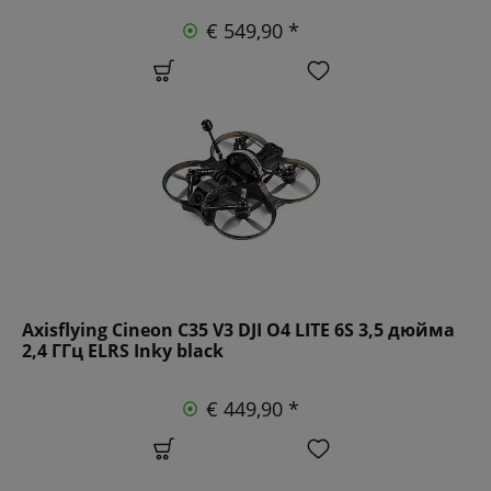
€ 549,90 *
Axisflying Cineon C35 V3 DJI O4 LITE 6S 3,5 дюйма
2,4 ГГц ELRS Inky black
€ 449,90 *