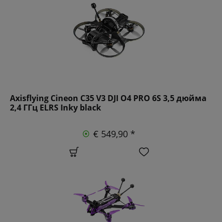
Axisflying Cineon C35 V3 DJI O4 PRO 6S 3,5 дюйма
2,4 ГГц ELRS Inky black
€ 549,90 *