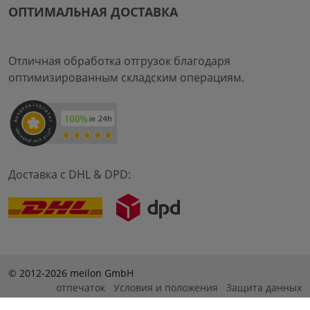
ОПТИМАЛЬНАЯ ДОСТАВКА
Отличная обработка отгрузок благодаря
оптимизированным складским операциям.
Доставка с DHL & DPD:
© 2012-2026 meilon GmbH
отпечаток
Условия и положения
Защита данных