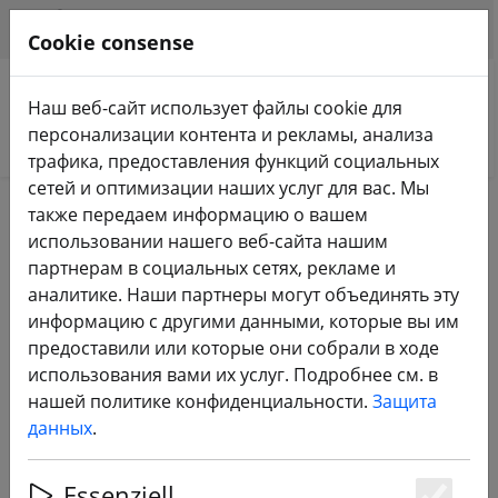
HILFE & SUPPORT
RU
Cookie consense
Наш веб-сайт использует файлы cookie для
персонализации контента и рекламы, анализа
Поиск продуктов
трафика, предоставления функций социальных
сетей и оптимизации наших услуг для вас. Мы
Home
Магазин DJI
также передаем информацию о вашем
использовании нашего веб-сайта нашим
партнерам в социальных сетях, рекламе и
DJI
аналитике. Наши партнеры могут объединять эту
информацию с другими данными, которые вы им
предоставили или которые они собрали в ходе
114 Products
использования вами их услуг. Подробнее см. в
нашей политике конфиденциальности.
Защита
данных
.
Unterkategorien
Essenziell