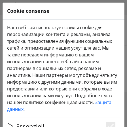
HILFE & SUPPORT
RU
Cookie consense
Наш веб-сайт использует файлы cookie для
персонализации контента и рекламы, анализа
Поиск продуктов
трафика, предоставления функций социальных
сетей и оптимизации наших услуг для вас. Мы
Home
FPV дроны
Микро RTF и BNF
также передаем информацию о вашем
использовании нашего веб-сайта нашим
Микро RTF и BNF
партнерам в социальных сетях, рекламе и
аналитике. Наши партнеры могут объединять эту
информацию с другими данными, которые вы им
предоставили или которые они собрали в ходе
использования вами их услуг. Подробнее см. в
нашей политике конфиденциальности.
Защита
SHOW FILTERS
данных
.
Essenziell