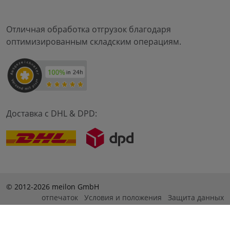
Отличная обработка отгрузок благодаря
оптимизированным складским операциям.
Доставка с DHL & DPD:
© 2012-2026 meilon GmbH
отпечаток
Условия и положения
Защита данных
* Alle Preise sind inkl. Mehrwertsteuer zzgl. Versandkosten