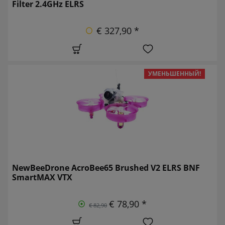
Filter 2.4GHz ELRS
€ 327,90 *
УМЕНЬШЕННЫЙ!
NewBeeDrone AcroBee65 Brushed V2 ELRS BNF
SmartMAX VTX
€ 78,90 *
€ 82,90