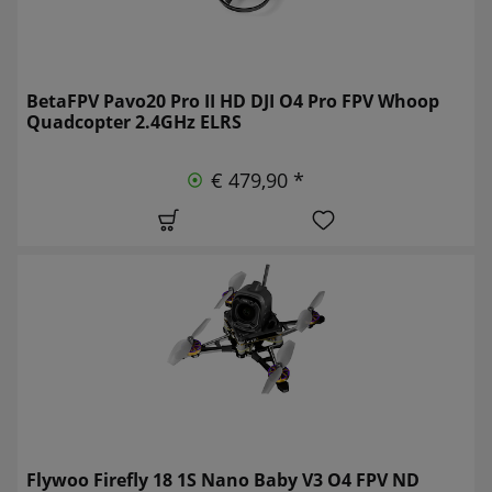
BetaFPV Pavo20 Pro II HD DJI O4 Pro FPV Whoop
Quadcopter 2.4GHz ELRS
€ 479,90 *
Flywoo Firefly 18 1S Nano Baby V3 O4 FPV ND