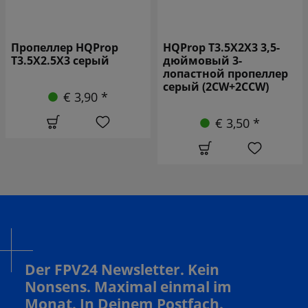
Пропеллер HQProp
HQProp T3.5X2X3 3,5-
T3.5X2.5X3 серый
дюймовый 3-
лопастной пропеллер
серый (2CW+2CCW)
€ 3,90 *
€ 3,50 *
Der FPV24 Newsletter. Kein
Nonsens. Maximal einmal im
Monat. In Deinem Postfach.