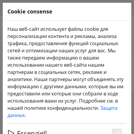
HILFE & SUPPORT
RU
Cookie consense
Наш веб-сайт использует файлы cookie для
персонализации контента и рекламы, анализа
Поиск продуктов
трафика, предоставления функций социальных
сетей и оптимизации наших услуг для вас. Мы
Home
Пропеллер
3-дюймовый пропеллер
также передаем информацию о вашем
использовании нашего веб-сайта нашим
3-дюймовый пропеллер
партнерам в социальных сетях, рекламе и
аналитике. Наши партнеры могут объединять эту
информацию с другими данными, которые вы им
предоставили или которые они собрали в ходе
использования вами их услуг. Подробнее см. в
SHOW FILTERS
нашей политике конфиденциальности.
Защита
данных
.
Essenziell