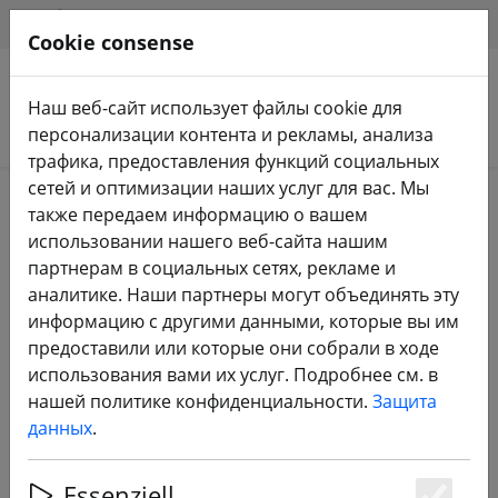
HILFE & SUPPORT
RU
Cookie consense
Наш веб-сайт использует файлы cookie для
Поиск продуктов
персонализации контента и рекламы, анализа
трафика, предоставления функций социальных
сетей и оптимизации наших услуг для вас. Мы
ZURÜCK ZUM BLOG
также передаем информацию о вашем
использовании нашего веб-сайта нашим
Партнерская
партнерам в социальных сетях, рекламе и
аналитике. Наши партнеры могут объединять эту
программа
информацию с другими данными, которые вы им
предоставили или которые они собрали в ходе
28.06.22
использования вами их услуг. Подробнее см. в
нашей политике конфиденциальности.
Защита
данных
.
Essenziell