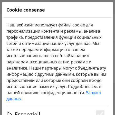
HILFE & SUPPORT
RU
Cookie consense
Наш веб-сайт использует файлы cookie для
персонализации контента и рекламы, анализа
Поиск продуктов
трафика, предоставления функций социальных
сетей и оптимизации наших услуг для вас. Мы
Home
Оборудование
Видеоочки FPV
также передаем информацию о вашем
использовании нашего веб-сайта нашим
FPV-очки - Видео-очки
партнерам в социальных сетях, рекламе и
аналитике. Наши партнеры могут объединять эту
информацию с другими данными, которые вы им
предоставили или которые они собрали в ходе
использования вами их услуг. Подробнее см. в
нашей политике конфиденциальности.
Защита
SHOW FILTERS
данных
.
Essenziell