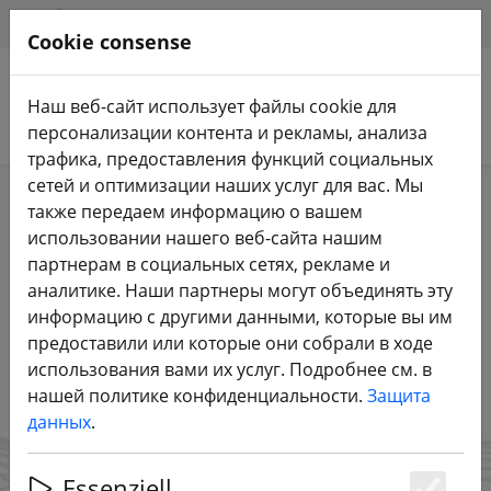
HILFE & SUPPORT
RU
Cookie consense
Наш веб-сайт использует файлы cookie для
Поиск продуктов
персонализации контента и рекламы, анализа
трафика, предоставления функций социальных
Будьте в курсе событий!
сетей и оптимизации наших услуг для вас. Мы
также передаем информацию о вашем
Подпишитесь на рассылку FPV24!
использовании нашего веб-сайта нашим
партнерам в социальных сетях, рекламе и
аналитике. Наши партнеры могут объединять эту
ПОДПИШИТЕСЬ СЕЙЧАС
информацию с другими данными, которые вы им
предоставили или которые они собрали в ходе
использования вами их услуг. Подробнее см. в
нашей политике конфиденциальности.
Защита
данных
.
Essenziell