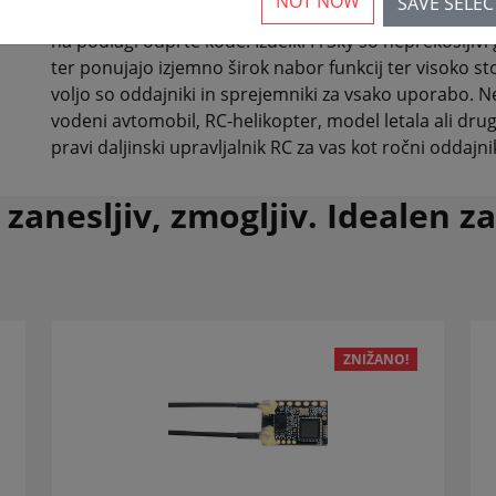
NOT NOW
SAVE SELE
FrSky je inovativno podjetje, ki razvija in proizvaja da
na podlagi odprte kode. Izdelki FrSky so neprekosljiv
ter ponujajo izjemno širok nabor funkcij ter visoko sto
voljo so oddajniki in sprejemniki za vsako uporabo. Ne 
vodeni avtomobil, RC-helikopter, model letala ali dru
pravi daljinski upravljalnik RC za vas kot ročni oddajni
zanesljiv, zmogljiv. Idealen za
ZNIŽANO!