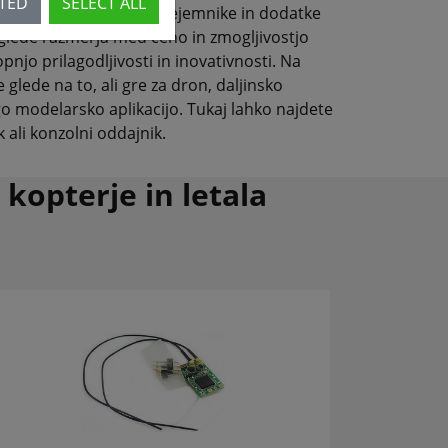
CTED
SELECT ALL
ljinske upravljalnike, sprejemnike in dodatke
i glede razmerja med ceno in zmogljivostjo
pnjo prilagodljivosti in inovativnosti. Na
glede na to, ali gre za dron, daljinsko
go modelarsko aplikacijo. Tukaj lahko najdete
k ali konzolni oddajnik.
 kopterje in letala