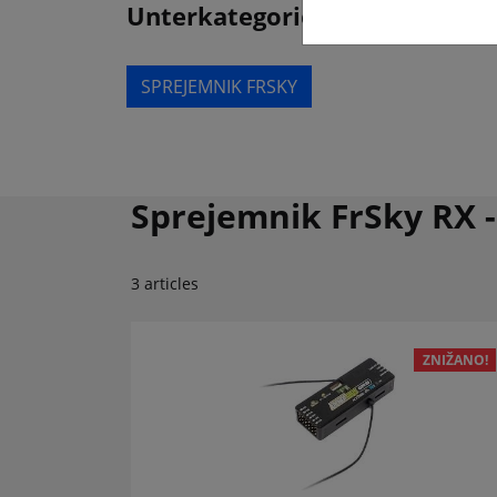
Unterkategorien
SPREJEMNIK FRSKY
Sprejemnik FrSky RX - 
3 articles
ZNIŽANO!