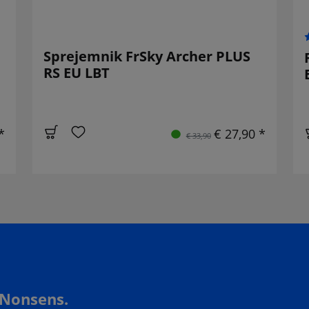
Sprejemnik FrSky Archer PLUS
RS EU LBT
*
€ 27,90 *
€ 33,90
 Nonsens.