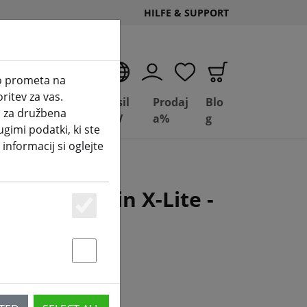
HILFE & SUPPORT
SL
zo prometa na
ritev za vas.
Poslovanje
Basil
Prodaj
Blo
i za družbena
Depot
FPV
a%
g
ugimi podatki, ki ste
 informacij si oglejte
 X9D, Q X7 in X-Lite -
Essenziell
Statstik & Marketing