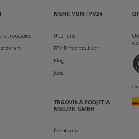
T
MEHR VON FPV24
O
preprodajalec
Über uns
Od
op
i program
FPV Filmproduktion
Blog
Jobs
Do
TRGOVINA PODJETJA
MEILON GMBH
fpv24.com