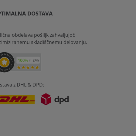
PTIMALNA DOSTAVA
lična obdelava pošiljk zahvaljujoč
timiziranemu skladiščnemu delovanju.
stava z DHL & DPD: