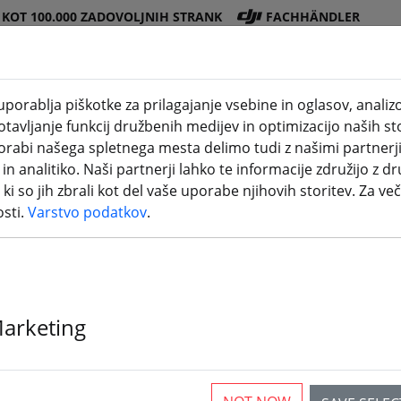
 KOT 100.000 ZADOVOLJNIH STRANK
FACHHÄNDLER
porablja piškotke za prilagajanje vsebine in oglasov, anali
avljanje funkcij družbenih medijev in optimizacijo naših sto
Trgovina
Bateri
Propel
Dodat
3D
porabi našega spletnega mesta delimo tudi z našimi partnerj
ktuelle Seite)
DJI
je
er
ki
tiskanje
n analitiko. Naši partnerji lahko te informacije združijo z dr
i ki so jih zbrali kot del vaše uporabe njihovih storitev. Za več
Sky
osti.
Varstvo podatkov
.
 V2019, Horus, X12S, X10S X9E,
k
Marketing