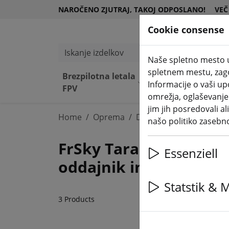
NAROČENO ZJUTRAJ, TAKOJ ODPOSLANO!
VEČ
Cookie consense
Iskanje izdelkov
Naše spletno mesto u
spletnem mestu, zagot
Brezpilotna letala
Kompone
Opre
Informacije o vaši u
(a
FPV
nte
ma
omrežja, oglaševanje i
jim jih posredovali al
Home
Oprema
Daljinski upravljalnik Fr
našo politiko zasebn
FrSky Taranis X9D Plus
Essenziell
oddajnik in sprejemni
Statstik & 
3 Products