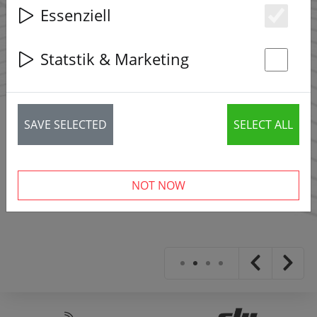
Essenziell
Es
Statstik & Marketing
St
SAVE SELECTED
SELECT ALL
NOT NOW