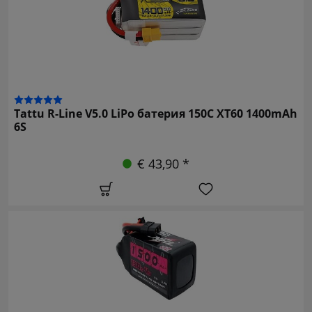
Tattu R-Line V5.0 LiPo батерия 150C XT60 1400mAh
6S
€ 43,90 *