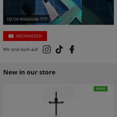
DJI O4 Wiiiiiiiiiide ????
ABONNIEREN
Wir sind auch auf:
New in our store
НОВО