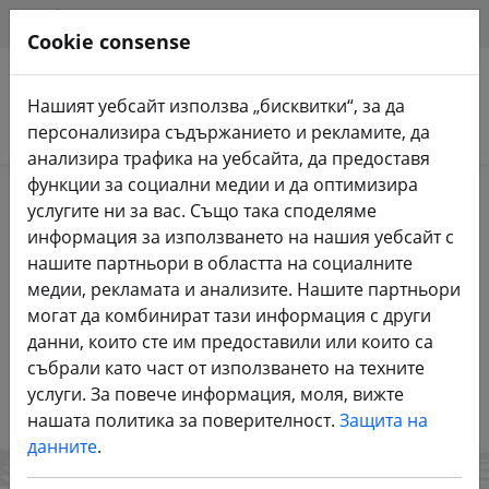
HILFE & SUPPORT
BG
Cookie consense
Нашият уебсайт използва „бисквитки“, за да
Търсене на продукти
персонализира съдържанието и рекламите, да
анализира трафика на уебсайта, да предоставя
Бъдете в крак с актуалните
функции за социални медии и да оптимизира
новини!
услугите ни за вас. Също така споделяме
информация за използването на нашия уебсайт с
Абонирайте се за бюлетина на
нашите партньори в областта на социалните
FPV24!
медии, рекламата и анализите. Нашите партньори
могат да комбинират тази информация с други
данни, които сте им предоставили или които са
АБОНИРАЙТЕ СЕ СЕГА
събрали като част от използването на техните
услуги. За повече информация, моля, вижте
нашата политика за поверителност.
Защита на
данните
.