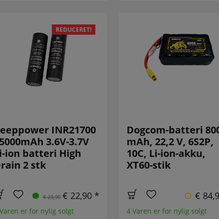
REDUCERET!
eeppower INR21700
Dogcom-batteri 80
 5000mAh 3.6V-3.7V
mAh, 22,2 V, 6S2P,
i-ion batteri High
10C, Li-ion-akku,
rain 2 stk
XT60-stik
€ 22,90 *
€ 84,
€ 23,90
Varen er for nylig solgt
4 Varen er for nylig solgt