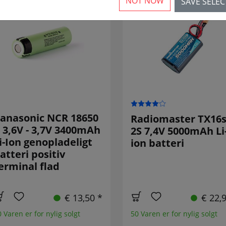
NOT NOW
SAVE SELE
anasonic NCR 18650
Radiomaster TX16
 3,6V - 3,7V 3400mAh
2S 7,4V 5000mAh Li
i-Ion genopladeligt
ion batteri
atteri positiv
erminal flad
€ 13,50 *
€ 22,
 Varen er for nylig solgt
50 Varen er for nylig solgt