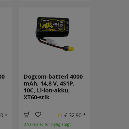
00
Dogcom-batteri 4000
mAh, 14,8 V, 4S1P,
10C, Li-ion-akku,
XT60-stik
90 *
€ 32,90 *
3 Varen er for nylig solgt