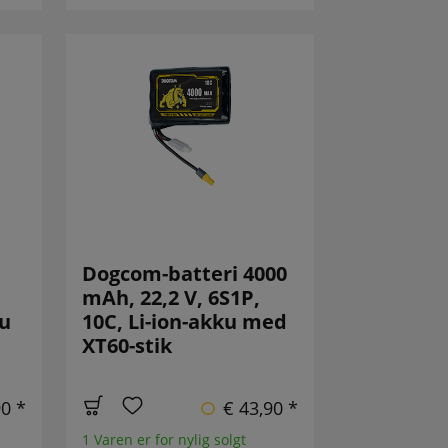
Dogcom-batteri 4000
mAh, 22,2 V, 6S1P,
ku
10C, Li-ion-akku med
XT60-stik
90 *
€ 43,90 *
1 Varen er for nylig solgt