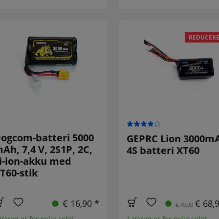
REDUCERE
ogcom-batteri 5000
GEPRC Lion 3000m
Ah, 7,4 V, 2S1P, 2C,
4S batteri XT60
i-ion-akku med
T60-stik
€ 16,90 *
€ 68,
€ 79,90
Varen er for nylig solgt
1 Varen er for nylig solgt