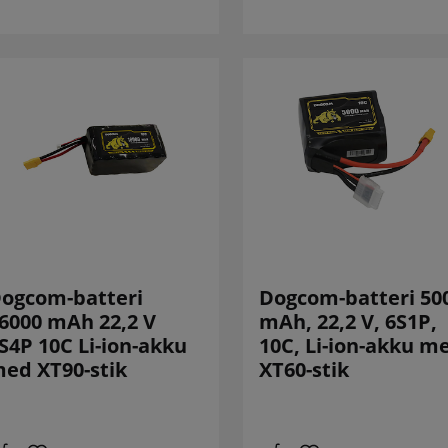
ogcom-batteri
Dogcom-batteri 50
6000 mAh 22,2 V
mAh, 22,2 V, 6S1P,
S4P 10C Li-ion-akku
10C, Li-ion-akku m
ed XT90-stik
XT60-stik