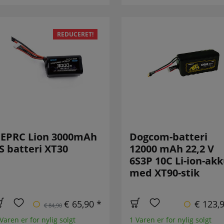
REDUCERET!
EPRC Lion 3000mAh
Dogcom-batteri
S batteri XT30
12000 mAh 22,2 V
6S3P 10C Li-ion-ak
med XT90-stik
€ 65,90 *
€ 123,
€ 84,90
Varen er for nylig solgt
1 Varen er for nylig solgt