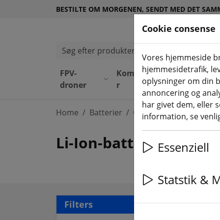
BESTILTE OM MORGENEN, SENDT MED DET SAM
Cookie consense
Søg efter produkter
Vores hjemmeside bru
hjemmesidetrafik, lev
FPV-
Komponente
Udsty
oplysninger om din b
droner
r
r
annoncering og anal
har givet dem, eller 
Home
Batterier
Genopladeligt Li-Ion-ba
information, se venlig
Li-Ion-batterier - 18
Essenziell
Statstik & 
18 a
Filters