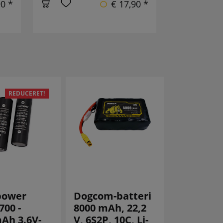
90 *
€ 17,90 *
REDUCERET!
power
Dogcom-batteri
Dogcom-b
700 -
8000 mAh, 22,2
4000 mAh
Ah 3.6V-
V, 6S2P, 10C, Li-
V, 4S1P, 1