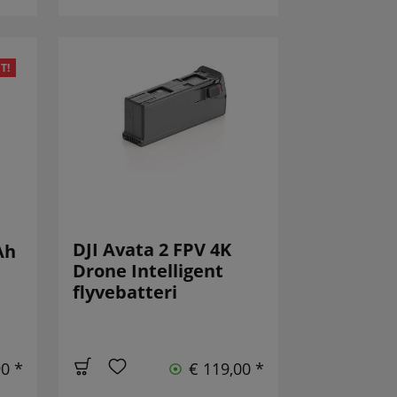
T!
DJI Avata 2 FPV 4K
Ah
Drone Intelligent
flyvebatteri
90 *
€ 119,00 *