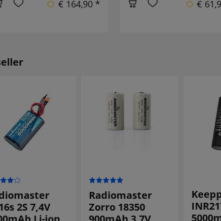
€ 164,90 *
€ 61,
eller
Keep
diomaster
Radiomaster
INR21
16s 2S 7,4V
Zorro 18350
5000m
00mAh Li-ion
900mAh 3,7V