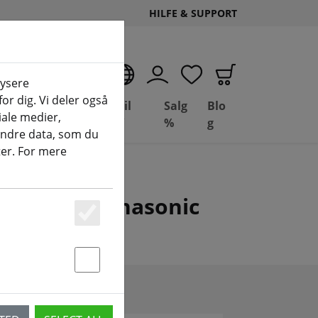
HILFE & SUPPORT
DA
lysere
or dig. Vi deler også
Deal
Basil
Salg
Blo
ale medier,
g
Depot
FPV
%
g
andre data, som du
ter. For mere
Samsung & Panasonic
Essenziell
Statstik & Marketing