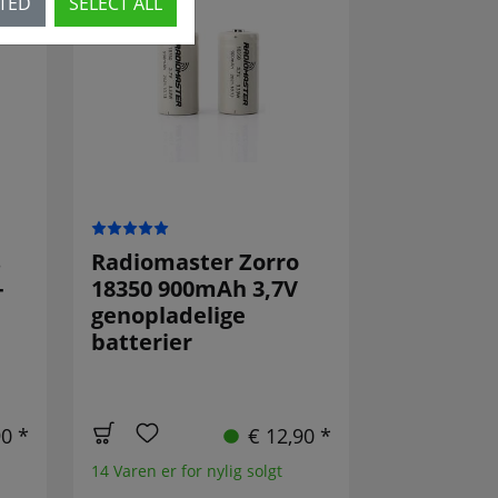
CTED
SELECT ALL
s
Radiomaster Zorro
-
18350 900mAh 3,7V
genopladelige
batterier
90 *
€ 12,90 *
14 Varen er for nylig solgt