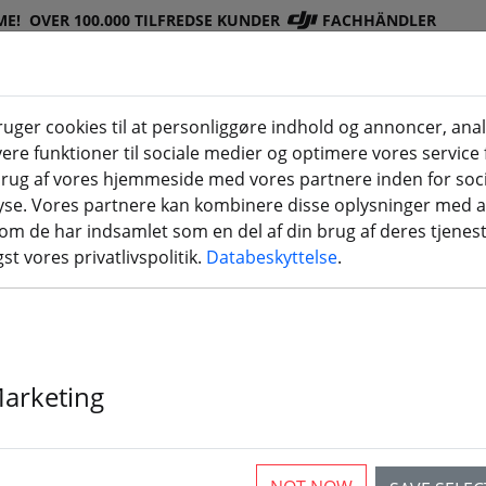
ME!
OVER 100.000 TILFREDSE KUNDER
FACHHÄNDLER
ger cookies til at personliggøre indhold og annoncer, ana
ere funktioner til sociale medier og optimere vores service f
DJI-
Batterie
Prope
Tilbehø
3D-
rug af vores hjemmeside med vores partnere inden for soci
(aktuelle Seite)
butik
r
l
r
printnin
yse. Vores partnere kan kombinere disse oplysninger med 
som de har indsamlet som en del af din brug af deres tjenes
tteri
st vores privatlivspolitik.
Databeskyttelse
.
650 18500 ICR NCR-batterier - 
Marketing
rticles