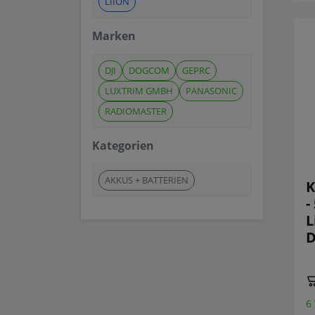
LIION
Marken
DJI
DOGCOM
GEPRC
LUXTRIM GMBH
PANASONIC
RADIOMASTER
Kategorien
AKKUS + BATTERIEN
K
-
L
D
6 