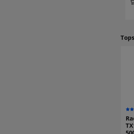
Tops
REDUCERET!
Panasonic NCR
GEPRC Lion
Ra
18650 B 3,6V -
3000mAh 4S
TX
3,7V 3400mAh Li-
batteri XT60
50