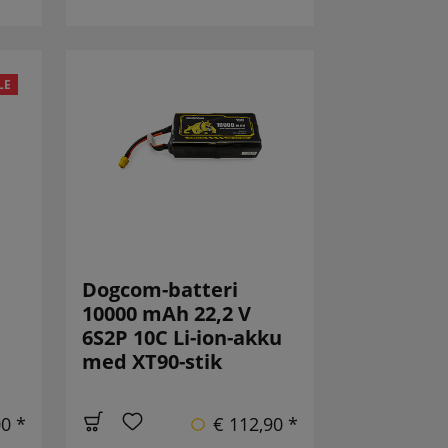
LE
Dogcom-batteri
10000 mAh 22,2 V
6S2P 10C Li-ion-akku
med XT90-stik
00 *
€ 112,90 *