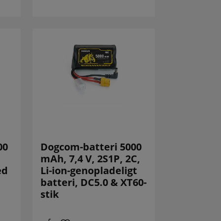
00
Dogcom-batteri 5000
mAh, 7,4 V, 2S1P, 2C,
ed
Li-ion-genopladeligt
batteri, DC5.0 & XT60-
stik