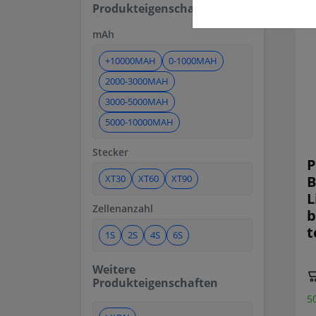
Produkteigenschaften
mAh
+10000MAH
0-1000MAH
2000-3000MAH
3000-5000MAH
5000-10000MAH
Stecker
P
XT30
XT60
XT90
B
L
Zellenanzahl
b
t
1S
2S
4S
6S
Weitere
Produkteigenschaften
50