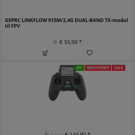
GEPRC LINKFLOW 915M/2,4G DUAL-BAND TX-modul
til FPV
€ 55,90 *
NY
REDUCERET!
SALE
€ 144,90 *