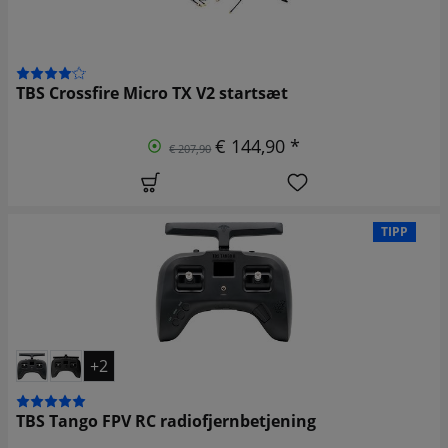
TBS Crossfire Micro TX V2 startsæt
€ 144,90 *
€ 207,90
TIPP
+2
TBS Tango FPV RC radiofjernbetjening