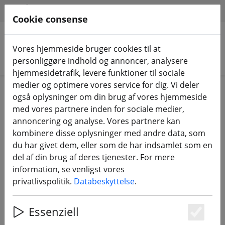
HILFE & SUPPORT
DA
Cookie consense
Vores hjemmeside bruger cookies til at
Søg efter produkter
personliggøre indhold og annoncer, analysere
hjemmesidetrafik, levere funktioner til sociale
medier og optimere vores service for dig. Vi deler
Home
Udstyr
RC-fjernbetjening
også oplysninger om din brug af vores hjemmeside
med vores partnere inden for sociale medier,
RC-fjernbetjening - sender og
annoncering og analyse. Vores partnere kan
modtager til racerdroner,
kombinere disse oplysninger med andre data, som
quadrocoptere og flyvemaskiner
du har givet dem, eller som de har indsamlet som en
del af din brug af deres tjenester. For mere
information, se venligst vores
92 Products
privatlivspolitik.
Databeskyttelse
.
Essenziell
Unterkategorien
Es