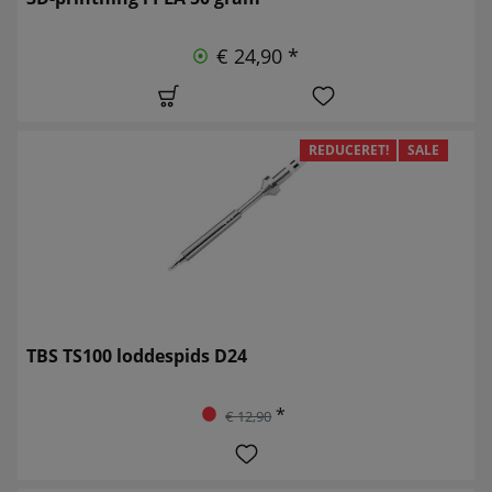
€ 24,90 *
REDUCERET!
SALE
TBS TS100 loddespids D24
*
€ 12,90