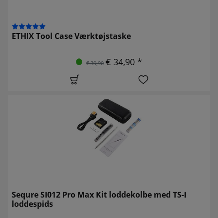
ETHIX Tool Case Værktøjstaske
€ 34,90 *
€ 39,90
Sequre SI012 Pro Max Kit loddekolbe med TS-I
loddespids