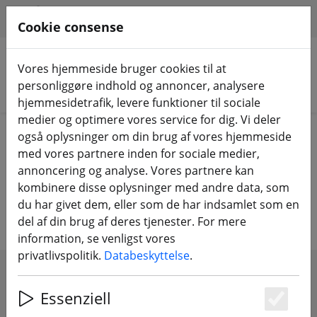
HILFE & SUPPORT
DA
Cookie consense
Vores hjemmeside bruger cookies til at
personliggøre indhold og annoncer, analysere
Søg efter produkter
hjemmesidetrafik, levere funktioner til sociale
medier og optimere vores service for dig. Vi deler
Home
Tilbehør
Værktøj
også oplysninger om din brug af vores hjemmeside
med vores partnere inden for sociale medier,
Værktøj, lim og udstyr til
annoncering og analyse. Vores partnere kan
kombinere disse oplysninger med andre data, som
værkstedet
du har givet dem, eller som de har indsamlet som en
del af din brug af deres tjenester. For mere
information, se venligst vores
privatlivspolitik.
Databeskyttelse
.
SHOW FILTERS
Essenziell
Es