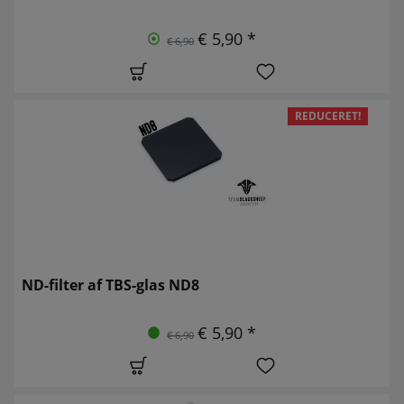
€ 5,90 *
€ 6,90
REDUCERET!
ND-filter af TBS-glas ND8
€ 5,90 *
€ 6,90