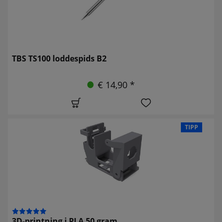
TBS TS100 loddespids B2
€ 14,90 *
TIPP
3D-printning i PLA 50 gram