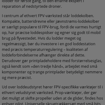
lodder for første gang, til den erfarne ekspert i
reparation af nedstyrtede droner.
I centrum af ethvert FPV-værksted står loddekolben.
Kompakte, batteridrevne eller jævnstrøms-loddekolber
er særligt populære til FPV-brug, fordi de varmes hurtigt
op, har præcise loddespidser og egner sig godt til mobil
brug på flyvestedet. Hvis du lodder meget og
regelmæssigt, bør du investere i en god loddestation
med præcis temperaturregulering – kvaliteten af
loddeforbindelserne afhænger direkte af dette.
Derudover gør printpladeholdere med forstørrelsesglas,
også kendt som »den tredje hånd«, arbejdet med små
komponenter og trange printplader betydeligt nemmere
og mere præcist.
Ud over loddeudstyret hører FPV-specifikke værktøjer til i
ethvert veludstyret værksted. Prop-værktøjer, der gør
det muligt at skifte propeller uden at de glider, findes hos
enhver pilot. Universelle skruetrækkersæt med små bits