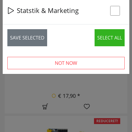
Statstik & Marketing
28 articles
St
NY
SAVE SELECTED
SELECT ALL
NOT NOW
€ 17,90 *
REDUCERET!