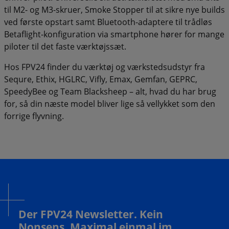
til M2- og M3-skruer, Smoke Stopper til at sikre nye builds
ved første opstart samt Bluetooth-adaptere til trådløs
Betaflight-konfiguration via smartphone hører for mange
piloter til det faste værktøjssæt.
Hos FPV24 finder du værktøj og værkstedsudstyr fra
Sequre, Ethix, HGLRC, Vifly, Emax, Gemfan, GEPRC,
SpeedyBee og Team Blacksheep – alt, hvad du har brug
for, så din næste model bliver lige så vellykket som den
forrige flyvning.
Der FPV24 Newsletter. Kein
Nonsens. Maximal einmal im