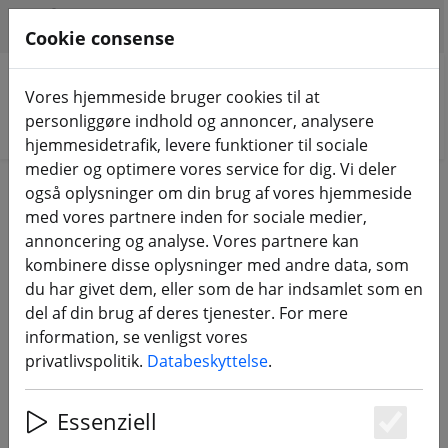
HILFE & SUPPORT
DA
Cookie consense
Vores hjemmeside bruger cookies til at
personliggøre indhold og annoncer, analysere
Søg efter produkter
hjemmesidetrafik, levere funktioner til sociale
medier og optimere vores service for dig. Vi deler
Home
Komponenter
også oplysninger om din brug af vores hjemmeside
med vores partnere inden for sociale medier,
FPV-dronekomponenter
annoncering og analyse. Vores partnere kan
kombinere disse oplysninger med andre data, som
du har givet dem, eller som de har indsamlet som en
461 Products
del af din brug af deres tjenester. For mere
information, se venligst vores
privatlivspolitik.
Databeskyttelse
.
Unterkategorien
Essenziell
RAMMER
FC, ESC, AIO OG STAKKE
Es