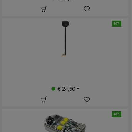
NY
€ 24,50 *
NY