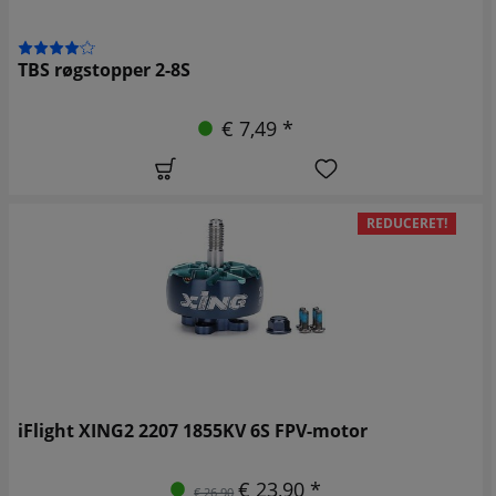
TBS røgstopper 2-8S
€ 7,49 *
REDUCERET!
iFlight XING2 2207 1855KV 6S FPV-motor
€ 23,90 *
€ 26,90