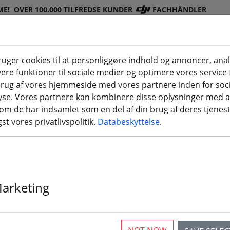
ME!
OVER 100.000 TILFREDSE KUNDER
FACHHÄNDLER
ger cookies til at personliggøre indhold og annoncer, ana
ere funktioner til sociale medier og optimere vores service f
DJI-
Batterie
Prope
Tilbehø
3D-
rug af vores hjemmeside med vores partnere inden for soci
(aktuelle Seite)
butik
r
l
r
printnin
yse. Vores partnere kan kombinere disse oplysninger med 
som de har indsamlet som en del af din brug af deres tjenes
st vores privatlivspolitik.
Databeskyttelse
.
tere, racerkoptere og flyvema
Marketing