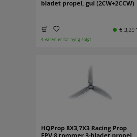
bladet propel, gul (2CW+2CCW)
€ 3,29 
4 Varen er for nylig solgt
HQProp 8X3,7X3 Racing Prop
FPV 8 tommer 3-bladet propel,