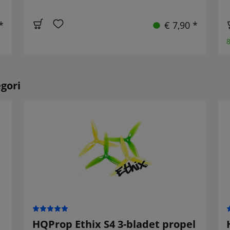
*
€ 7,90 *
8
gori
HQProp Ethix S4 3-bladet propel