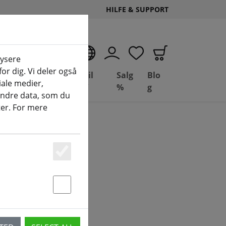
HILFE & SUPPORT
DA
lysere
or dig. Vi deler også
Deal
Basil
Salg
Blo
ale medier,
g
Depot
FPV
%
g
andre data, som du
ter. For mere
skiner
Essenziell
Statstik & Marketing