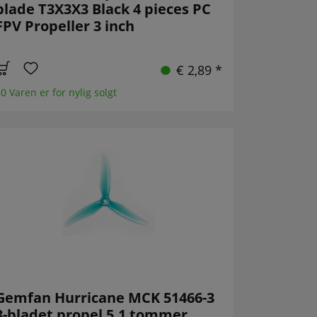
blade T3X3X3 Black 4 pieces PC
FPV Propeller 3 inch
€ 2,89 *
0 Varen er for nylig solgt
Gemfan Hurricane MCK 51466-3
3-bladet propel 5,1 tommer