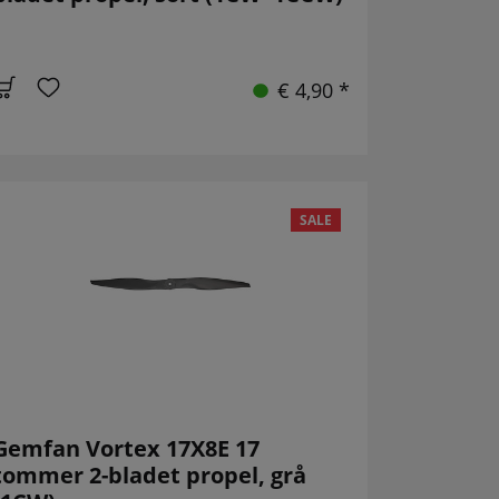
€ 4,90 *
SALE
Gemfan Vortex 17X8E 17
tommer 2-bladet propel, grå