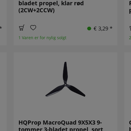
bladet propel, klar rød
(2CW+2CCW)
*
€ 3,29 *
1 Varen er for nylig solgt
2
HQProp MacroQuad 9X5X3 9-
tommer 3-bladet propel, sort