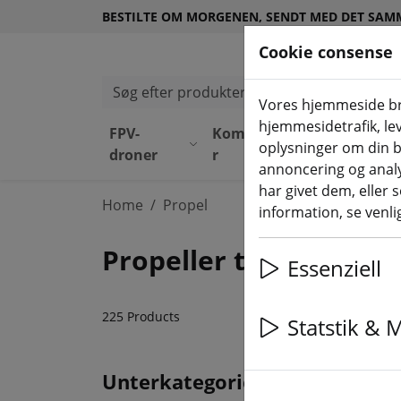
BESTILTE OM MORGENEN, SENDT MED DET SAM
Cookie consense
Søg efter produkter
Vores hjemmeside bru
hjemmesidetrafik, lev
FPV-
Komponente
Udsty
oplysninger om din b
droner
r
r
annoncering og anal
har givet dem, eller 
Home
Propel
information, se venlig
Propeller til multicop
Essenziell
225 Products
Statstik & 
Unterkategorien