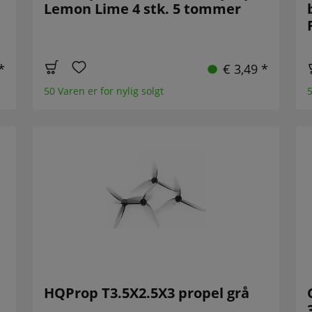
Lemon Lime 4 stk. 5 tommer
*
€ 3,49 *
50 Varen er for nylig solgt
5
HQProp T3.5X2.5X3 propel grå