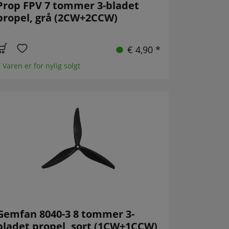
Prop FPV 7 tommer 3-bladet
propel, grå (2CW+2CCW)
€ 4,90 *
 Varen er for nylig solgt
Gemfan 8040-3 8 tommer 3-
bladet propel, sort (1CW+1CCW)