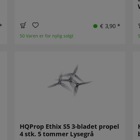
*
€ 3,90 *
50 Varen er for nylig solgt
5
HQProp Ethix S5 3-bladet propel
4 stk. 5 tommer Lysegrå