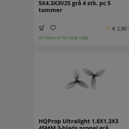
5X4.3X3V2S grå 4 stk. pc 5
tommer
€ 2,90 
50 Varen er for nylig solgt
HQProp Ultralight 1.8X1.3X3
45MM 3-blads propel grå