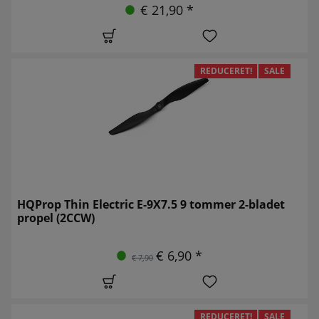
€ 21,90 *
REDUCERET!
SALE
HQProp Thin Electric E-9X7.5 9 tommer 2-bladet
propel (2CCW)
€ 6,90 *
€ 7,90
REDUCERET!
SALE