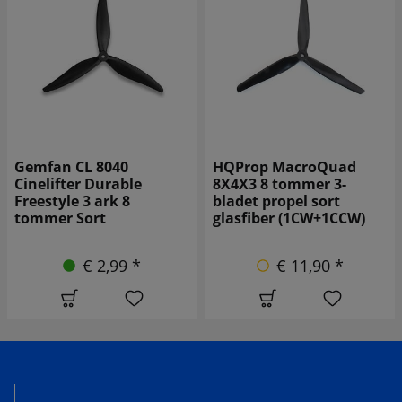
HQProp MacroQuad
Gemfan 1050W-3 10
8X4X3 8 tommer 3-
tommer 3-bladet propel,
bladet propel sort
sort (1CW+1CCW)
glasfiber (1CW+1CCW)
€ 7,90 *
€ 11,90 *