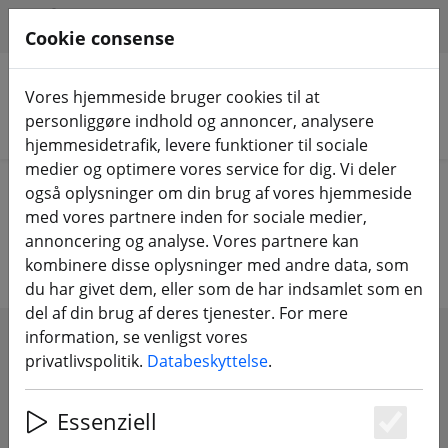
HILFE & SUPPORT
DA
Cookie consense
Vores hjemmeside bruger cookies til at
personliggøre indhold og annoncer, analysere
Søg efter produkter
hjemmesidetrafik, levere funktioner til sociale
medier og optimere vores service for dig. Vi deler
Home
Propel
over 6 tommer propel
også oplysninger om din brug af vores hjemmeside
med vores partnere inden for sociale medier,
over 6 tommer propel
annoncering og analyse. Vores partnere kan
kombinere disse oplysninger med andre data, som
du har givet dem, eller som de har indsamlet som en
del af din brug af deres tjenester. For mere
information, se venligst vores
SHOW FILTERS
privatlivspolitik.
Databeskyttelse
.
Essenziell
Es