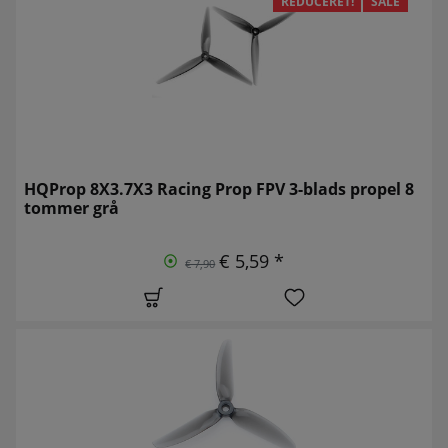
REDUCERET!
SALE
HQProp 8X3.7X3 Racing Prop FPV 3-blads propel 8
tommer grå
€ 5,59 *
€ 7,90