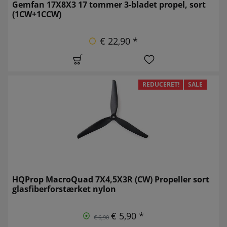
Gemfan 17X8X3 17 tommer 3-bladet propel, sort
(1CW+1CCW)
€ 22,90 *
REDUCERET!
SALE
HQProp MacroQuad 7X4,5X3R (CW) Propeller sort
glasfiberforstærket nylon
€ 5,90 *
€ 6,90