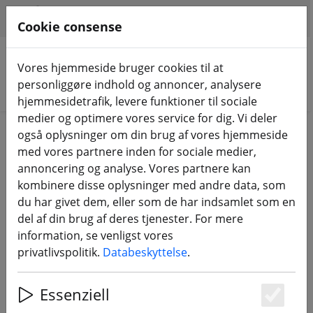
HILFE & SUPPORT
DA
Cookie consense
Vores hjemmeside bruger cookies til at
personliggøre indhold og annoncer, analysere
Søg efter produkter
hjemmesidetrafik, levere funktioner til sociale
medier og optimere vores service for dig. Vi deler
Home
DJI-butik
også oplysninger om din brug af vores hjemmeside
med vores partnere inden for sociale medier,
annoncering og analyse. Vores partnere kan
DJI
kombinere disse oplysninger med andre data, som
du har givet dem, eller som de har indsamlet som en
del af din brug af deres tjenester. For mere
114 Products
information, se venligst vores
privatlivspolitik.
Databeskyttelse
.
Unterkategorien
Essenziell
Es