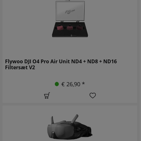
Flywoo DJI O4 Pro Air Unit ND4 + ND8 + ND16
Filtersæt V2
€ 26,90 *