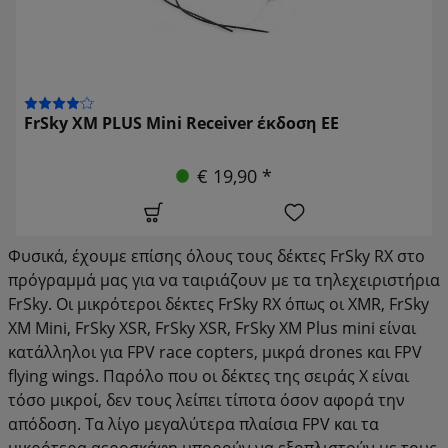
FrSky XM PLUS Mini Receiver έκδοση ΕΕ
€ 19,90 *
Φυσικά, έχουμε επίσης όλους τους δέκτες FrSky RX στο
πρόγραμμά μας για να ταιριάζουν με τα τηλεχειριστήρια
FrSky. Οι μικρότεροι δέκτες FrSky RX όπως οι XMR, FrSky
XM Mini, FrSky XSR, FrSky XSR, FrSky XM Plus mini είναι
κατάλληλοι για FPV race copters, μικρά drones και FPV
flying wings. Παρόλο που οι δέκτες της σειράς X είναι
τόσο μικροί, δεν τους λείπει τίποτα όσον αφορά την
απόδοση. Τα λίγο μεγαλύτερα πλαίσια FPV και τα
μικρότερα αεροσκάφη μπορούν να εξοπλιστούν με τους