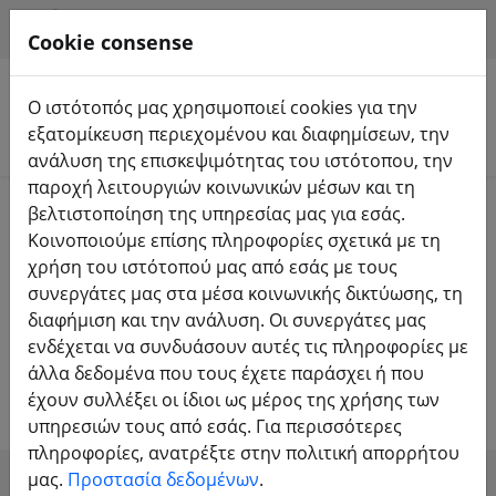
HILFE & SUPPORT
EL
Cookie consense
Ο ιστότοπός μας χρησιμοποιεί cookies για την
εξατομίκευση περιεχομένου και διαφημίσεων, την
Αναζήτηση προϊόντων
ανάλυση της επισκεψιμότητας του ιστότοπου, την
παροχή λειτουργιών κοινωνικών μέσων και τη
Home
Εξοπλισμός
Τηλεχειριστήριο FrSky
βελτιστοποίηση της υπηρεσίας μας για εσάς.
Δέκτης FrSky
Κοινοποιούμε επίσης πληροφορίες σχετικά με τη
χρήση του ιστότοπού μας από εσάς με τους
Δέκτης FrSky RX - αξιόπιστος,
συνεργάτες μας στα μέσα κοινωνικής δικτύωσης, τη
διαφήμιση και την ανάλυση. Οι συνεργάτες μας
ισχυρός. Ιδανικός για copters και
ενδέχεται να συνδυάσουν αυτές τις πληροφορίες με
αεροπλάνα
άλλα δεδομένα που τους έχετε παράσχει ή που
έχουν συλλέξει οι ίδιοι ως μέρος της χρήσης των
υπηρεσιών τους από εσάς. Για περισσότερες
πληροφορίες, ανατρέξτε στην πολιτική απορρήτου
μας.
Προστασία δεδομένων
.