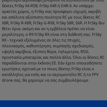
δέκτες FrSky X4-RSB, FrSky X4R ή D4R-II. Αν υπάρχει
αρκετός χώρος, η FrSky σας προσφέρει ισχυρή, ακριβή
και απόλυτα αξιόπιστη ποιότητα RC με τους δέκτες RC
X8R, FrSky R-X8R, FrSky G-RX8, FrSky S8R, S6R. Η FrSky δεν
θέτει όρια, ακόμη και αν η εμβέλεια πρέπει να είναι
μεγαλύτερη, ο R9 FrSky RX είναι στη διάθεσή σας. FrSky
RX - τεχνικά εξελιγμένος σε όλες τις πτυχές,
πλεονασμός, καθυστέρηση, συμπαγής σχεδιασμός,
υψηλή ακρίβεια, έξυπνη θύρα, τηλεμετρία, RSSI,
προστασία μπαταρίας και πολλά άλλα. Όλοι οι δέκτες RC
παραδίδονται στην έκδοση ΕΕ. Εάν έχετε οποιεσδήποτε
ερωτήσεις σχετικά με το ποιος δέκτης FrSky είναι ο
κατάλληλος για εσάς και το αερομοντέλο RC ή το FPV
drone σας, θα χαρούμε να σας συμβουλέψουμε.