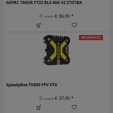
GEPRC TAKER F722 BLS 60A V2 ΣΤΟΊΒΑ
€ 86,90 *
€ 94,90
ΜΕΙΩΜΈΝΟΣ!
SpeedyBee TX800 FPV VTX
€ 37,90 *
€ 43,90