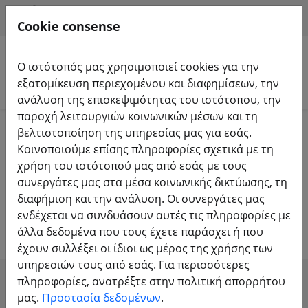
HILFE & SUPPORT
EL
Cookie consense
Ο ιστότοπός μας χρησιμοποιεί cookies για την
εξατομίκευση περιεχομένου και διαφημίσεων, την
Αναζήτηση προϊόντων
ανάλυση της επισκεψιμότητας του ιστότοπου, την
παροχή λειτουργιών κοινωνικών μέσων και τη
Home
Deal Depot
βελτιστοποίηση της υπηρεσίας μας για εσάς.
Κοινοποιούμε επίσης πληροφορίες σχετικά με τη
χρήση του ιστότοπού μας από εσάς με τους
Το FPV24.com Deal Depot - Μόνο οι
συνεργάτες μας στα μέσα κοινωνικής δικτύωσης, τη
διαφήμιση και την ανάλυση. Οι συνεργάτες μας
τιμές καταρρέουν μαζί μας
ενδέχεται να συνδυάσουν αυτές τις πληροφορίες με
άλλα δεδομένα που τους έχετε παράσχει ή που
έχουν συλλέξει οι ίδιοι ως μέρος της χρήσης των
υπηρεσιών τους από εσάς. Για περισσότερες
πληροφορίες, ανατρέξτε στην πολιτική απορρήτου
SHOW FILTERS
μας.
Προστασία δεδομένων
.