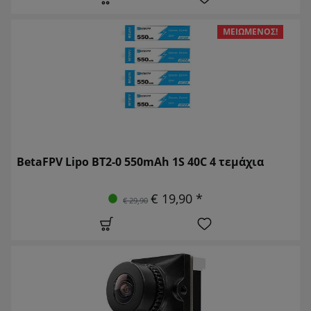
ΜΕΙΩΜΈΝΟΣ!
BetaFPV Lipo BT2-0 550mAh 1S 40C 4 τεμάχια
€ 19,90 *
€ 29,90