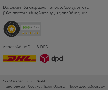
Εξαιρετική διεκπεραίωση αποστολών χάρη στις
βελτιστοποιημένες λειτουργίες αποθήκης μας.
Αποστολή με DHL & DPD:
© 2012-2026 meilon GmbH
αποτύπωμα
Όροι και Προϋποθέσεις
Προστασία δεδομένων
* Alle Preise sind inkl. Mehrwertsteuer zzgl. Versandkosten
und ggf. Nachnahmegebühren, wenn nicht anders