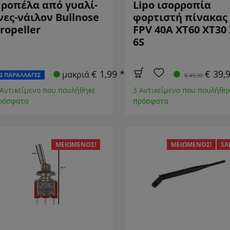
ροπέλα από γυαλί-
Lipo ισορροπία
νες-νάιλον Bullnose
φορτιστή πίνακας
ropeller
FPV 40A XT60 XT30 
6S
€ 1,99 *
€ 39,
μακριά
2 ΠΑΡΑΛΛΑΓΈΣ
€ 49,90
 Αντικείμενο που πουλήθηκε
3 Αντικείμενο που πουλήθη
ρόσφατα
πρόσφατα
ΜΕΙΩΜΈΝΟΣ!
ΜΕΙΩΜΈΝΟΣ!
SA