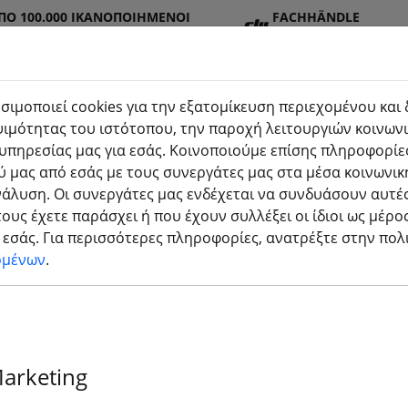
ΠΌ 100.000 ΙΚΑΝΟΠΟΙΗΜΈΝΟΙ
FACHHÄNDLE
Σ
R
σιμοποιεί cookies για την εξατομίκευση περιεχομένου και
ιμότητας του ιστότοπου, την παροχή λειτουργιών κοινωνι
υπηρεσίας μας για εσάς. Κοινοποιούμε επίσης πληροφορίες
στημ
Μπατα
Προπ
Αξεσο
τρισδιάστατη
 μας από εσάς με τους συνεργάτες μας στα μέσα κοινωνικ
ρίες
έλα
υάρ
εκτύπωση
νάλυση. Οι συνεργάτες μας ενδέχεται να συνδυάσουν αυτές
ους έχετε παράσχει ή που έχουν συλλέξει οι ίδιοι ως μέρο
εσάς. Για περισσότερες πληροφορίες, ανατρέξτε στην πο
ομένων
.
οϊόντα μειωμένα έως και 70%
Marketing
articles