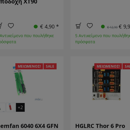
ποδοχή XT90
€ 4,90 *
€ 9,
€ 12,90
 Αντικείμενο που πουλήθηκε
5 Αντικείμενο που πουλήθη
ρόσφατα
πρόσφατα
ΜΕΙΩΜΈΝΟΣ!
SALE
ΜΕΙΩΜΈΝΟΣ!
SA
+2
emfan 6040 6X4 GFN
HGLRC Thor 6 Pro