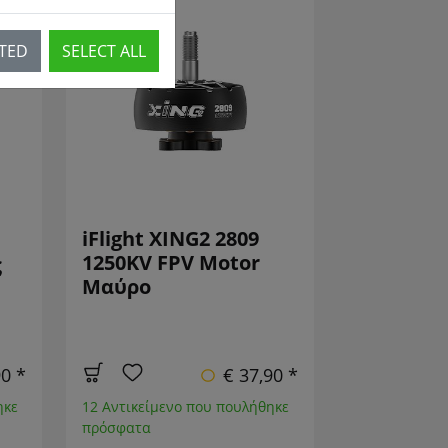
Σ!
CTED
SELECT ALL
iFlight XING2 2809
1250KV FPV Motor
ς
Μαύρο
90 *
€ 37,90 *
ηκε
12 Αντικείμενο που πουλήθηκε
πρόσφατα