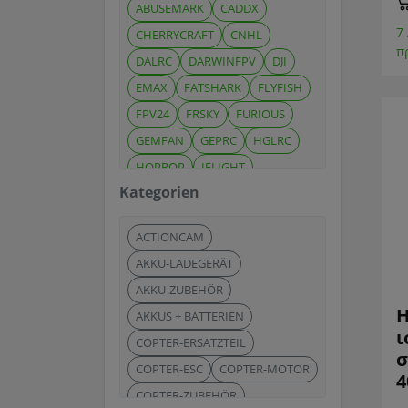
ABUSEMARK
CADDX
7
CHERRYCRAFT
CNHL
π
DALRC
DARWINFPV
DJI
EMAX
FATSHARK
FLYFISH
FPV24
FRSKY
FURIOUS
GEMFAN
GEPRC
HGLRC
HQPROP
IFLIGHT
Kategorien
IMMERSIONRC
IMPULSERC
INSTA360
MENACE
ACTIONCAM
PROJECT399
QAAD
AKKU-LADEGERÄT
RADIOMASTER
ROBBE
SLS
AKKU-ZUBEHÖR
SONOFF
T-MOTOR
TATTU
H
AKKUS + BATTERIEN
TEAM BLACKSHEEP
TORVOL
ι
COPTER-ERSATZTEIL
TRUERC
σ
COPTER-ESC
COPTER-MOTOR
4
COPTER-ZUBEHÖR