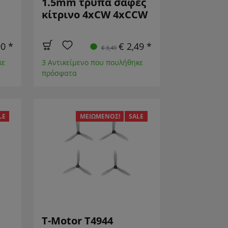
1.5mm τρύπα σαφές
κίτρινο 4xCW 4xCCW
90 *
€ 2,49 *
€ 3,49
κε
3 Αντικείμενο που πουλήθηκε
πρόσφατα
LE
ΜΕΙΩΜΈΝΟΣ!
SALE
T-Motor T4944