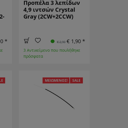
Προπέλα 3 λεπίδων
4,9 ιντσών Crystal
2-
Gray (2CW+2CCW)
90 *
€ 1,90 *
€ 2,90
κε
3 Αντικείμενο που πουλήθηκε
πρόσφατα
LE
ΜΕΙΩΜΈΝΟΣ!
SALE