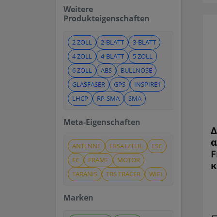
Weitere
Produkteigenschaften
2 ZOLL
2-BLATT
3-BLATT
4 ZOLL
4-BLATT
5 ZOLL
6 ZOLL
ABS
BULLNOSE
GLASFASER
GPS
INSPIRE1
LHCP
RP-SMA
SMA
Meta-Eigenschaften
Δ
α
ANTENNE
ERSATZTEIL
ESC
F
FC
FRAME
MOTOR
κ
TARANIS
TBS TRACER
WIFI
Marken