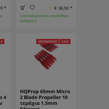
49 *
€ 36,90 *
κε
6 Αντικείμενο που πουλήθηκε
πρόσφατα
LE
ΜΕΙΩΜΈΝΟΣ!
SALE
HQProp 65mm Micro
α 4
2 Blade Propeller 10
ν
τεμάχια 1.5mm
Κόκκινο