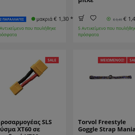
€ 1,30 *
€ 1,
μακριά
2 ΠΑΡΑΛΛΑΓΈΣ
€ 3,49
 Αντικείμενο που πουλήθηκε
5 Αντικείμενο που πουλήθη
ρόσφατα
πρόσφατα
SALE
ΜΕΙΩΜΈΝΟΣ!
SA
ροσαρμογέας SLS
Torvol Freestyle
ύσμα XT60 σε
Goggle Strap Mani