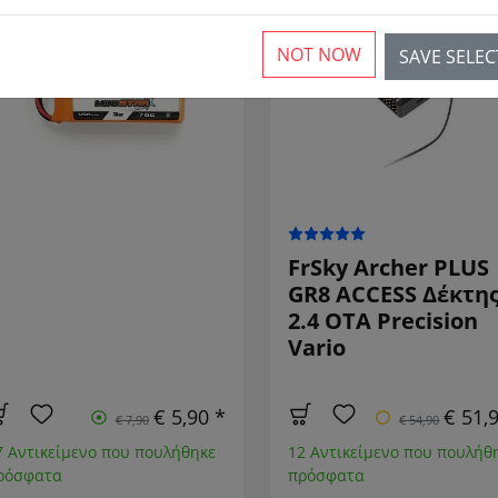
ΜΕΙΩΜΈΝΟΣ!
SALE
ΜΕΙΩΜΈΝΟ
NOT NOW
SAVE SELE
FrSky Archer PLUS
GR8 ACCESS Δέκτη
2.4 OTA Precision
Vario
€ 5,90 *
€ 51,
€ 7,90
€ 54,90
7 Αντικείμενο που πουλήθηκε
12 Αντικείμενο που πουλήθ
ρόσφατα
πρόσφατα