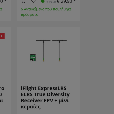
90 *
€ 29,90 *
€ 39,90
κε
6 Αντικείμενο που πουλήθηκε
πρόσφατα
LE
ro
iFlight ExpressLRS
0
ELRS True Diversity
ρι
Receiver FPV + μίνι
κεραίες