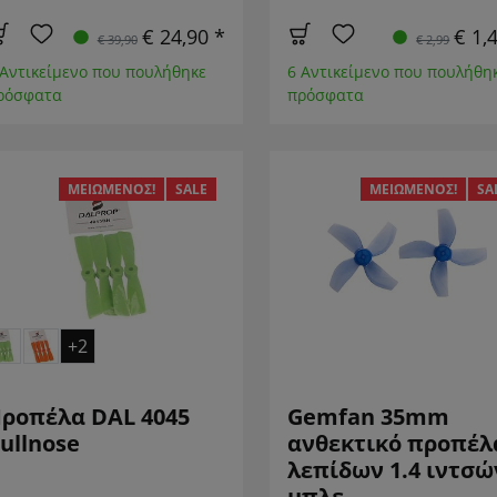
€ 24,90 *
€ 1,
€ 39,90
€ 2,99
 Αντικείμενο που πουλήθηκε
6 Αντικείμενο που πουλήθη
ρόσφατα
πρόσφατα
ΜΕΙΩΜΈΝΟΣ!
SALE
ΜΕΙΩΜΈΝΟΣ!
SA
+2
ροπέλα DAL 4045
Gemfan 35mm
ullnose
ανθεκτικό προπέλ
λεπίδων 1.4 ιντσώ
μπλε