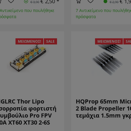
€ 2,50 *
€ 1,
€ 3,90
€ 2,90
 Αντικείμενο που πουλήθηκε
7 Αντικείμενο που πουλήθη
ρόσφατα
πρόσφατα
ΜΕΙΩΜΈΝΟΣ!
SALE
ΜΕΙΩΜΈΝΟΣ!
SA
GLRC Thor Lipo
HQProp 65mm Mic
σορροπία φορτιστή
2 Blade Propeller 1
υμβούλιο Pro FPV
τεμάχια 1.5mm γκ
0A XT60 XT30 2-6S