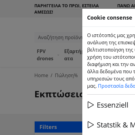
ΠΑΡΉΓΓΕΙΛΑ ΤΟ ΠΡΩΊ, ΈΣΤΕΙΛΑ
ΠΆΝΩ Α
ΑΜΈΣΩΣ!
ΠΕΛΆΤΕ
Cookie consense
Ο ιστότοπός μας χρη
Αναζήτηση προϊόντων
ανάλυση της επισκεψ
βελτιστοποίηση της 
FPV
Εξαρτήμ
Εξοπλισ
Κατά
χρήση του ιστότοπού
drones
ατα
μός
α DJI
διαφήμιση και την α
άλλα δεδομένα που τ
Home
Πώληση%
υπηρεσιών τους από 
μας.
Προστασία δεδ
Εκπτώσεις - Πολλά πρ
Essenziell
Statstik & 
112 
Filters