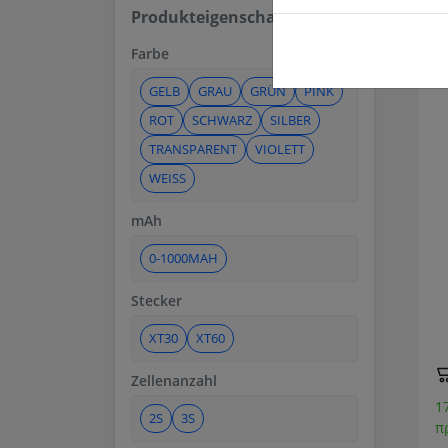
Produkteigenschaften
Farbe
GELB
GRAU
GRÜN
PINK
ROT
SCHWARZ
SILBER
TRANSPARENT
VIOLETT
WEISS
mAh
0-1000MAH
Stecker
XT30
XT60
Zellenanzahl
1
2S
3S
π