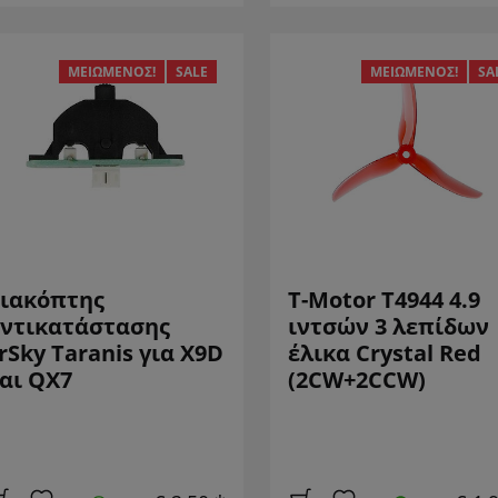
ΜΕΙΩΜΈΝΟΣ!
SALE
ΜΕΙΩΜΈΝΟΣ!
SA
ιακόπτης
T-Motor T4944 4.9
ντικατάστασης
ιντσών 3 λεπίδων
rSky Taranis για X9D
έλικα Crystal Red
αι QX7
(2CW+2CCW)