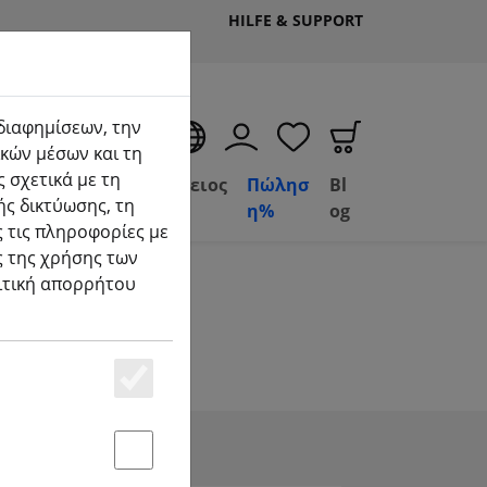
HILFE & SUPPORT
 διαφημίσεων, την
EL
κών μέσων και τη
 σχετικά με τη
Deal
Βασίλειος
Πώλησ
Bl
ής δικτύωσης, τη
(aktuelle Seite)
Depot
FPV
η%
og
 τις πληροφορίες με
ς της χρήσης των
λιτική απορρήτου
!
Essenziell
Statstik & Marketing