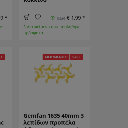
49 *
€ 1,99 *
€ 2,99
κε
5 Αντικείμενο που πουλήθηκε
πρόσφατα
LE
ΜΕΙΩΜΈΝΟΣ!
SALE
Gemfan 1635 40mm 3
ac
λεπίδων προπέλα