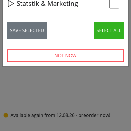
Statstik & Marketing
St
SAVE SELECTED
SELECT ALL
NOT NOW
Available again from 12.08.26 - preorder now!