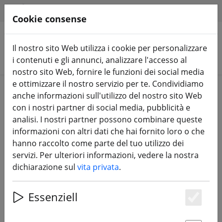
HILFE & SUPPORT
IT
Cookie consense
Il nostro sito Web utilizza i cookie per personalizzare
Cerca prodotti
i contenuti e gli annunci, analizzare l'accesso al
nostro sito Web, fornire le funzioni dei social media
e ottimizzare il nostro servizio per te. Condividiamo
Home
Accessori
Workshop
anche informazioni sull'utilizzo del nostro sito Web
con i nostri partner di social media, pubblicità e
analisi. I nostri partner possono combinare queste
informazioni con altri dati che hai fornito loro o che
hanno raccolto come parte del tuo utilizzo dei
Vifly ShortSafer V2 Smoke Stopper
servizi. Per ulteriori informazioni, vedere la nostra
XT30 XT60
dichiarazione sul
vita privata
.
Essenziell
Es
6% DISCOUNT