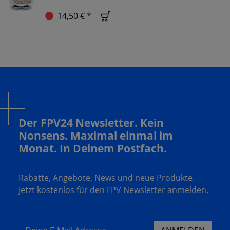
14,50 € *
Der FPV24 Newsletter. Kein
Nonsens. Maximal einmal im
Monat. In Deinem Postfach.
Rabatte, Angebote, News und neue Produkte.
Jetzt kostenlos für den FPV Newsletter anmelden.
Deine E-Mail Adresse