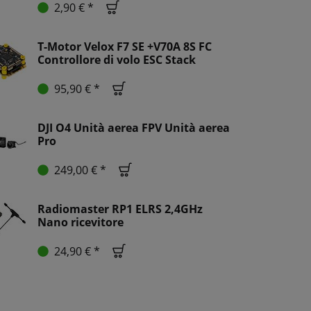
2,90 € *
T-Motor Velox F7 SE +V70A 8S FC
Controllore di volo ESC Stack
95,90 € *
DJI O4 Unità aerea FPV Unità aerea
Pro
249,00 € *
Radiomaster RP1 ELRS 2,4GHz
Nano ricevitore
24,90 € *