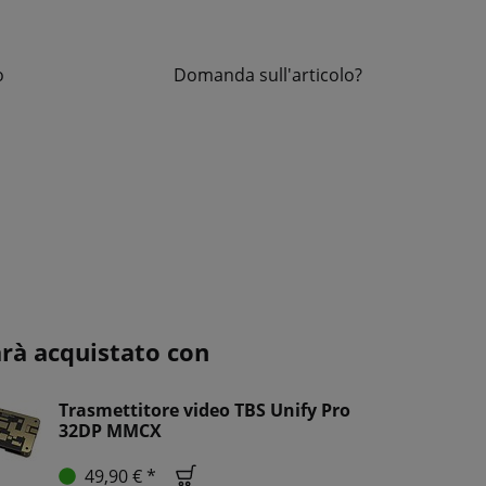
o
Domanda sull'articolo?
arà acquistato con
Trasmettitore video TBS Unify Pro
32DP MMCX
49,90 € *