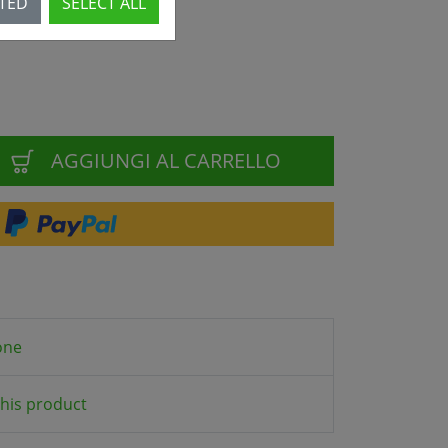
CTED
SELECT ALL
AGGIUNGI AL CARRELLO
one
his product