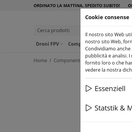
ORDINATO LA MATTINA, SPEDITO SUBITO!
O
Cookie consense
Cerca prodotti
Il nostro sito Web uti
nostro sito Web, forni
Droni FPV
Componenti
Attrezzatu
Condividiamo anche in
pubblicità e analisi.
Home
Componenti
Cornici
fornito loro o che han
vedere la nostra dic
Essenziell
Statstik & 