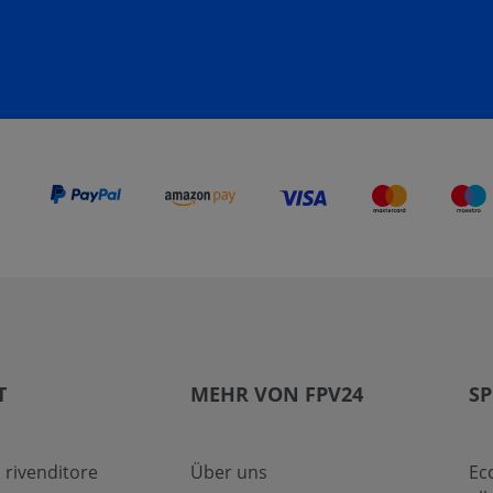
T
MEHR VON FPV24
SP
 rivenditore
Über uns
Ec