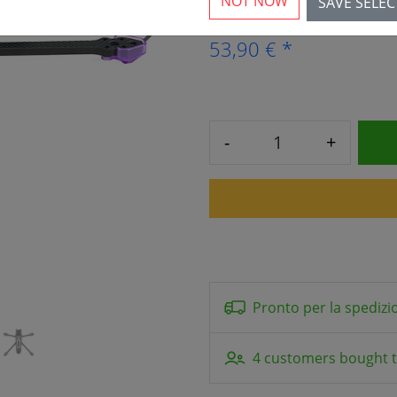
NOT NOW
SAVE SELE
›
53,90 € *
-
+
Pronto per la spedizi
4 customers bought t