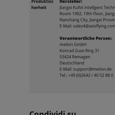
Produktsic
Hersteller:
herheit
Jlangxi Kufot intellgent Techn
Room 1902, 19th Floor, Jiang
Nanchang City, Jiangxi Provi
E-Mail: sales4@axisflying.co
Verantwortliche Person:
meilon GmbH
Konrad Zuse Ring 31
53424 Remagen
Deutschland
E-Mail: support@meilon.de
Tel.: +49 (0)2642 / 40 52 88 0
Condividi su