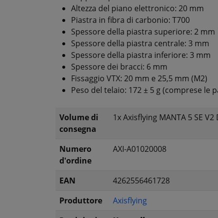
Altezza del piano elettronico: 20 mm
Piastra in fibra di carbonio: T700
Spessore della piastra superiore: 2 mm
Spessore della piastra centrale: 3 mm
Spessore della piastra inferiore: 3 mm
Spessore dei bracci: 6 mm
Fissaggio VTX: 20 mm e 25,5 mm (M2)
Peso del telaio: 172 ± 5 g (comprese le 
Volume di
1x Axisflying MANTA 5 SE V2
consegna
Numero
AXI-A01020008
d'ordine
EAN
4262556461728
Produttore
Axisflying