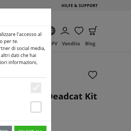
HILFE & SUPPORT
IT
alizzare l'accesso al
o per te.
(aktuelle Seite)
D
Negozio
Basilico FPV
Vendita
Blog
tner di social media,
ltri dati che hai
iori informazioni,
ta 5 SE V2 Deadcat Kit
Essenziell
 pollici
Statstik & Marketing