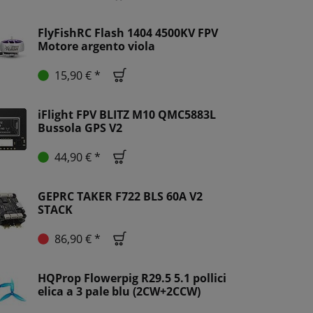
FlyFishRC Flash 1404 4500KV FPV
Motore argento viola
15,90 € *
iFlight FPV BLITZ M10 QMC5883L
Bussola GPS V2
44,90 € *
GEPRC TAKER F722 BLS 60A V2
STACK
86,90 € *
HQProp Flowerpig R29.5 5.1 pollici
elica a 3 pale blu (2CW+2CCW)