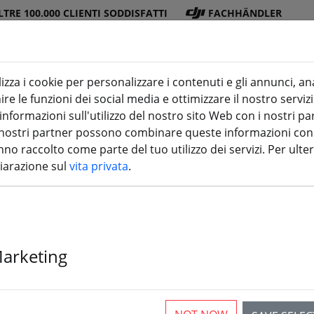
LTRE 100.000 CLIENTI SODDISFATTI
FACHHÄNDLER
lizza i cookie per personalizzare i contenuti e gli annunci, an
re le funzioni dei social media e ottimizzare il nostro servizi
ra
DJI
Batterie
Elica
Accessori
stampa 3
formazioni sull'utilizzo del nostro sito Web con i nostri par
 I nostri partner possono combinare queste informazioni con a
no raccolto come parte del tuo utilizzo dei servizi. Per ulter
hiarazione sul
vita privata
.
Axisflying Man
telaio FPV da 5
Marketing
4 Pezzi disponibili