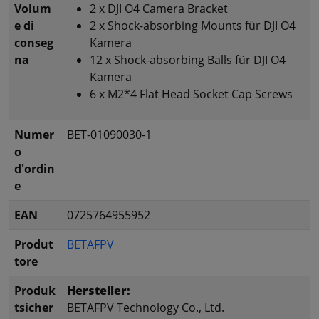
Volum
2 x DJI O4 Camera Bracket
e di
2 x Shock-absorbing Mounts für DJI O4
conseg
Kamera
na
12 x Shock-absorbing Balls für DJI O4
Kamera
6 x M2*4 Flat Head Socket Cap Screws
Numer
BET-01090030-1
o
d'ordin
e
EAN
0725764955952
Produt
BETAFPV
tore
Produk
Hersteller:
tsicher
BETAFPV Technology Co., Ltd.