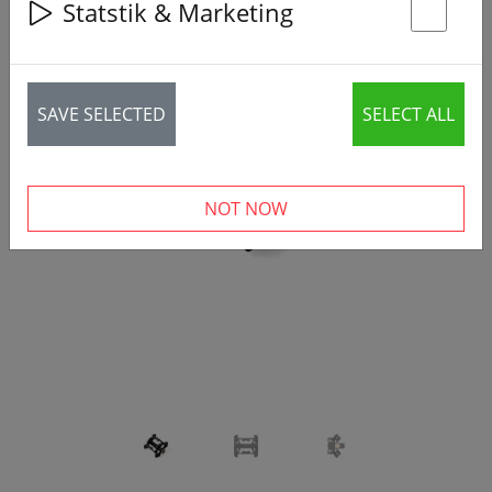
Statstik & Marketing
St
SAVE SELECTED
SELECT ALL
‹
›
NOT NOW