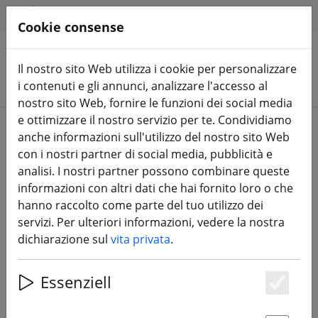
HILFE & SUPPORT
IT
Cookie consense
Il nostro sito Web utilizza i cookie per personalizzare
Cerca prodotti
i contenuti e gli annunci, analizzare l'accesso al
nostro sito Web, fornire le funzioni dei social media
e ottimizzare il nostro servizio per te. Condividiamo
Home
Componenti
Accessori
anche informazioni sull'utilizzo del nostro sito Web
con i nostri partner di social media, pubblicità e
analisi. I nostri partner possono combinare queste
informazioni con altri dati che hai fornito loro o che
hanno raccolto come parte del tuo utilizzo dei
BetaFPV Ammortizzatore DJI O4
servizi. Per ulteriori informazioni, vedere la nostra
Unità d'aria
dichiarazione sul
vita privata
.
Essenziell
Es