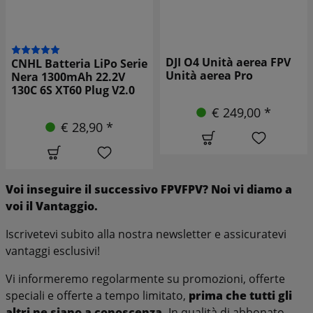
DJI O4 Unità aerea FPV
Tattu R-Line B
 LiPo Serie
Unità aerea Pro
LiPo 95C XT30
 22.2V
4S
Plug V2.0
€ 249,00 *
€ 21,
,90 *
Voi
inseguire
il
successivo
FPV
FPV?
Noi
vi diamo
a
voi
il
Vantaggio.
Iscrivetevi subito alla nostra newsletter e assicuratevi
vantaggi esclusivi!
Vi informeremo regolarmente su promozioni, offerte
speciali e offerte a tempo limitato,
prima che tutti gli
altri ne siano a conoscenza.
In qualità di abbonato,