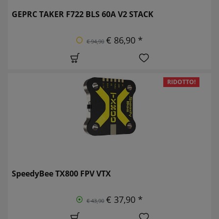
GEPRC TAKER F722 BLS 60A V2 STACK
€ 86,90 *
€ 94,90
RIDOTTO!
SpeedyBee TX800 FPV VTX
€ 37,90 *
€ 43,90