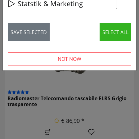
Statstik & Marketing
St
19 articles
SAVE SELECTED
SELECT ALL
NOT NOW
Radiomaster Telecomando tascabile ELRS Grigio
trasparente
€ 86,90 *