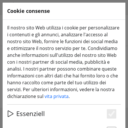
HILFE & SUPPORT
IT
Cookie consense
Il nostro sito Web utilizza i cookie per personalizzare
i contenuti e gli annunci, analizzare l'accesso al
Cerca prodotti
nostro sito Web, fornire le funzioni dei social media
e ottimizzare il nostro servizio per te. Condividiamo
Home
Negozio
anche informazioni sull'utilizzo del nostro sito Web
con i nostri partner di social media, pubblicità e
analisi. I nostri partner possono combinare queste
Il Depot di FPV24.com - Solo i prezzi
informazioni con altri dati che hai fornito loro o che
hanno raccolto come parte del tuo utilizzo dei
che crollano con noi
servizi. Per ulteriori informazioni, vedere la nostra
dichiarazione sul
vita privata
.
Essenziell
Es
SHOW FILTERS