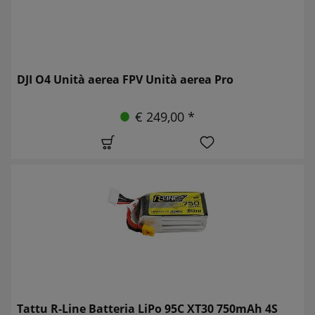
DJI O4 Unità aerea FPV Unità aerea Pro
€ 249,00 *
Tattu R-Line Batteria LiPo 95C XT30 750mAh 4S