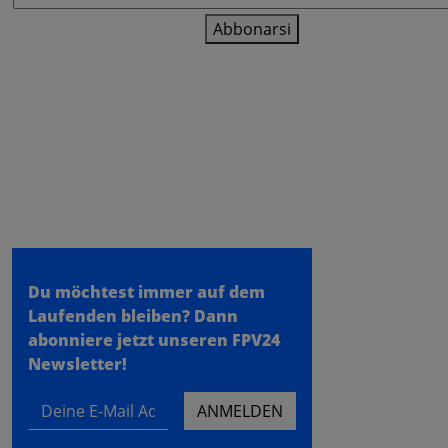
Abbonarsi
fpv24.com
- un negozio della
meilon GmbH
- Konrad Zuse Ring 31 - 534
Remagen
Du möchtest immer auf dem
Laufenden bleiben?
Dann
abonniere jetzt unseren FPV24
Newsletter!
Deine E-Mail Adresse
ANMELDEN