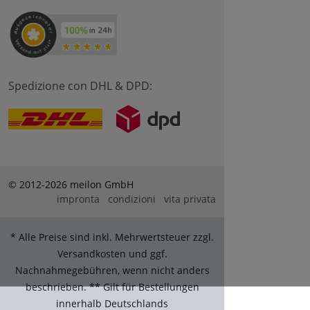
Spedizione con DHL & DPD:
© 2012-2026 meilon GmbH
impronta
condizioni
vita privata
* Alle Preise sind inkl. Mehrwertsteuer zzgl.
Versandkosten und ggf.
Nachnahmegebühren, wenn nicht anders
beschrieben. ** Gilt für Bestellungen
innerhalb Deutschlands