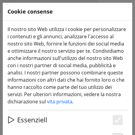
HILFE & SUPPORT
IT
Cookie consense
Il nostro sito Web utilizza i cookie per personalizzare
Cerca prodotti
i contenuti e gli annunci, analizzare l'accesso al
nostro sito Web, fornire le funzioni dei social media
e ottimizzare il nostro servizio per te. Condividiamo
ZURÜCK ZUM BLOG
anche informazioni sull'utilizzo del nostro sito Web
con i nostri partner di social media, pubblicità e
Lo conoscete già?
analisi. I nostri partner possono combinare queste
informazioni con altri dati che hai fornito loro o che
Il canale YouTube
hanno raccolto come parte del tuo utilizzo dei
di FPV24.com
servizi. Per ulteriori informazioni, vedere la nostra
dichiarazione sul
vita privata
.
28.06.22
Essenziell
Es