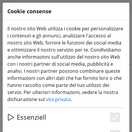
HILFE & SUPPORT
IT
Cookie consense
Il nostro sito Web utilizza i cookie per personalizzare
Cerca prodotti
i contenuti e gli annunci, analizzare l'accesso al
nostro sito Web, fornire le funzioni dei social media
e ottimizzare il nostro servizio per te. Condividiamo
anche informazioni sull'utilizzo del nostro sito Web
CNHL
con i nostri partner di social media, pubblicità e
analisi. I nostri partner possono combinare queste
informazioni con altri dati che hai fornito loro o che
hanno raccolto come parte del tuo utilizzo dei
Start
Marche
CNHL
servizi. Per ulteriori informazioni, vedere la nostra
dichiarazione sul
vita privata
.
Tutti i prodotti da CNHL
Essenziell
Es
19 articolo