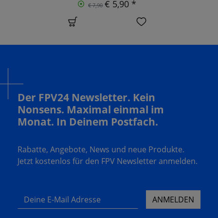
€ 5,90 *
€ 7,90
Der FPV24 Newsletter. Kein
Nonsens. Maximal einmal im
Monat. In Deinem Postfach.
Rabatte, Angebote, News und neue Produkte.
Jetzt kostenlos für den FPV Newsletter anmelden.
Deine E-Mail Adresse
ANMELDEN