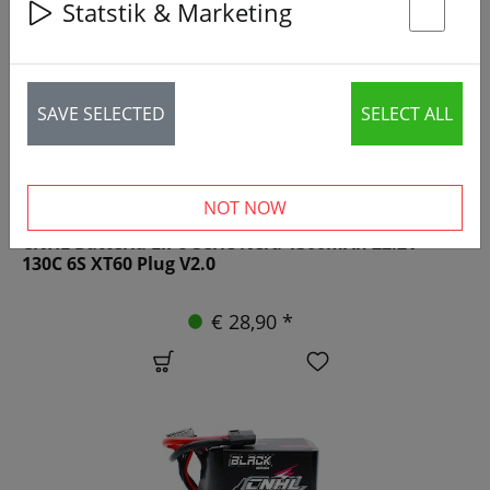
Statstik & Marketing
St
SAVE SELECTED
SELECT ALL
NOT NOW
CNHL Batteria LiPo Serie Nera 1300mAh 22.2V
130C 6S XT60 Plug V2.0
€ 28,90 *