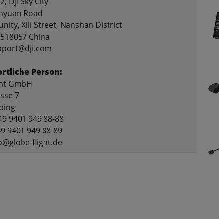
2, DJI Sky City
anyuan Road
nity, Xili Street, Nanshan District
518057 China
upport@dji.com
rtliche Person:
ght GmbH
asse 7
bing
49 9401 949 88-88
49 9401 949 88-89
fo@globe-flight.de