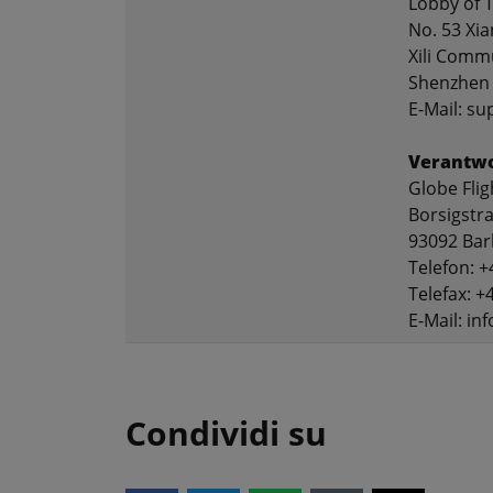
Lobby of T
No. 53 Xi
Xili Commu
Shenzhen 
E-Mail: s
Verantwo
Globe Fli
Borsigstr
93092 Bar
Telefon: +
Telefax: +
E-Mail: in
Condividi su