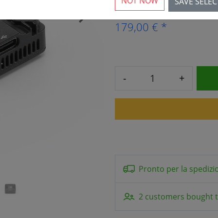
NOT NOW
SAVE SELE
›
179,00 € *
-
+
Pronto per la spedizi
2 customers bought t