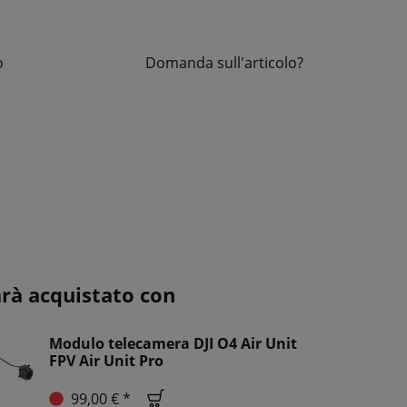
o
Domanda sull'articolo?
arà acquistato con
Modulo telecamera DJI O4 Air Unit
FPV Air Unit Pro
99,00 € *