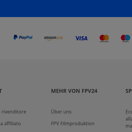
T
MEHR VON FPV24
SP
 rivenditore
Über uns
Ec
al
affiliato
FPV Filmproduktion
ma