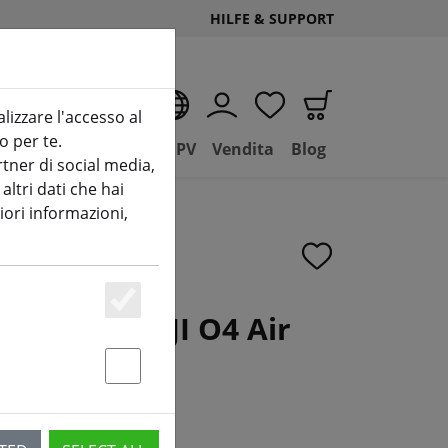
HILFE & SUPPORT
IT
alizzare l'accesso al
o per te.
(aktuelle Seite)
D
Negozio
Basilico FPV
Vendita
Blog
tner di social media,
ltri dati che hai
iori informazioni,
smissione DJI O4 Air
Essenziell
nit Pro
Statstik & Marketing