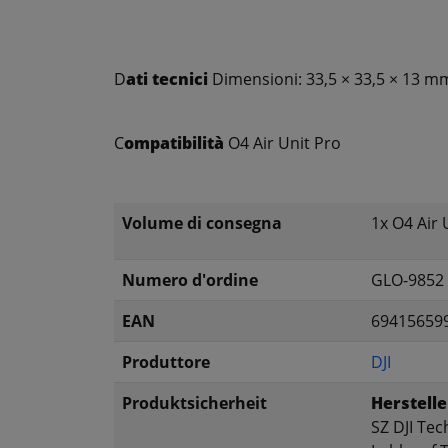
D
ati tecnici
Dimensioni: 33,5 × 33,5 × 13 mm 
C
ompatibilità
O4 Air Unit Pro
Volume di consegna
1x O4 Air
Numero d'ordine
GLO-9852
EAN
69415659
Produttore
DJI
Produktsicherheit
Herstelle
SZ DJI Tec