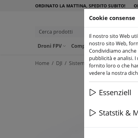
ORDINATO LA MATTINA, SPEDITO SUBITO!
O
Cookie consense
Cerca prodotti
Il nostro sito Web uti
nostro sito Web, forni
Droni FPV
Componenti
Attrezzatu
Condividiamo anche in
pubblicità e analisi.
Home
DJI
Sistema DJI FPV HD
fornito loro o che han
vedere la nostra dic
Essenziell
Statstik & 