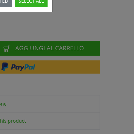
CTED
SELECT ALL
AGGIUNGI AL CARRELLO
one
his product