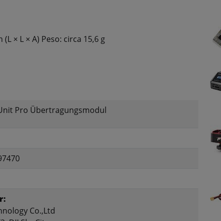
(L × L × A) Peso: circa 15,6 g
 Unit Pro Übertragungsmodul
97470
r:
hnology Co.,Ltd