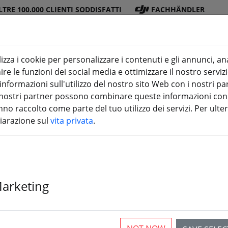
LTRE 100.000 CLIENTI SODDISFATTI
FACHHÄNDLER
lizza i cookie per personalizzare i contenuti e gli annunci, an
re le funzioni dei social media e ottimizzare il nostro servizi
ra
DJI
Batterie
Elica
Accessori
stampa 3
formazioni sull'utilizzo del nostro sito Web con i nostri par
 I nostri partner possono combinare queste informazioni con a
no raccolto come parte del tuo utilizzo dei servizi. Per ulter
hiarazione sul
vita privata
.
Modulo di tra
Unit FPV Air U
Marketing
4 Pezzi disponibili