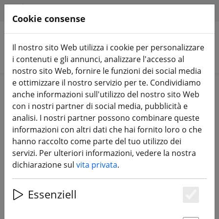
HILFE & SUPPORT
IT
Cookie consense
Il nostro sito Web utilizza i cookie per personalizzare
Cerca prodotti
i contenuti e gli annunci, analizzare l'accesso al
nostro sito Web, fornire le funzioni dei social media
e ottimizzare il nostro servizio per te. Condividiamo
Home
Elica
Elica da 6 pollici
anche informazioni sull'utilizzo del nostro sito Web
con i nostri partner di social media, pubblicità e
analisi. I nostri partner possono combinare queste
informazioni con altri dati che hai fornito loro o che
hanno raccolto come parte del tuo utilizzo dei
Gemfan 6042 6x4.2 Flash 2 pale
servizi. Per ulteriori informazioni, vedere la nostra
elica nera 6 pollici
dichiarazione sul
vita privata
.
Essenziell
Es