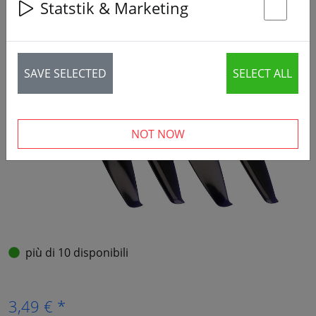
Statstik & Marketing
St
SAVE SELECTED
SELECT ALL
NOT NOW
più di 10 disponibili
3,49 € *