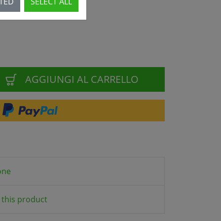
CTED
SELECT ALL
AGGIUNGI AL CARRELLO
one
this product