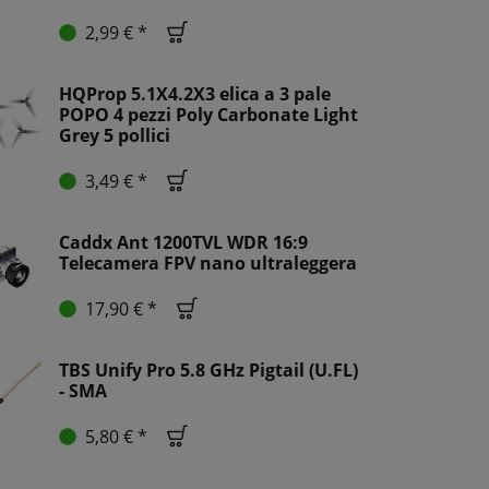
2,99 € *
HQProp 5.1X4.2X3 elica a 3 pale
POPO 4 pezzi Poly Carbonate Light
Grey 5 pollici
3,49 € *
Caddx Ant 1200TVL WDR 16:9
Telecamera FPV nano ultraleggera
17,90 € *
TBS Unify Pro 5.8 GHz Pigtail (U.FL)
- SMA
5,80 € *