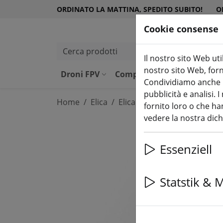
ORDINATO LA MATTINA, SPEDITO SUBITO!
O
Cookie consense
Cerca prodotti
Il nostro sito Web uti
nostro sito Web, forni
Droni FPV
Componenti
Attrezzatu
Condividiamo anche in
pubblicità e analisi.
Home
Elica
Elica da 5 pollici
fornito loro o che han
vedere la nostra dic
Essenziell
Statstik & 