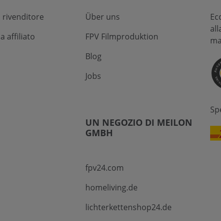
 rivenditore
Über uns
Ec
al
affiliato
FPV Filmproduktion
ma
Blog
Jobs
Sp
UN NEGOZIO DI MEILON
GMBH
fpv24.com
homeliving.de
lichterkettenshop24.de