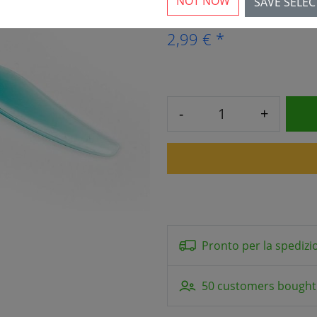
NOT NOW
SAVE SELE
2,99 € *
-
+
Pronto per la spedizi
50 customers bought 