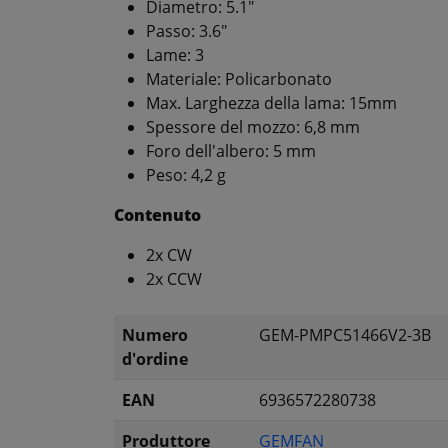
Diametro: 5.1"
Passo: 3.6"
Lame: 3
Materiale: Policarbonato
Max. Larghezza della lama: 15mm
Spessore del mozzo: 6,8 mm
Foro dell'albero: 5 mm
Peso: 4,2 g
Contenuto
2x CW
2x CCW
Numero
GEM-PMPC51466V2-3B
d'ordine
EAN
6936572280738
Produttore
GEMFAN