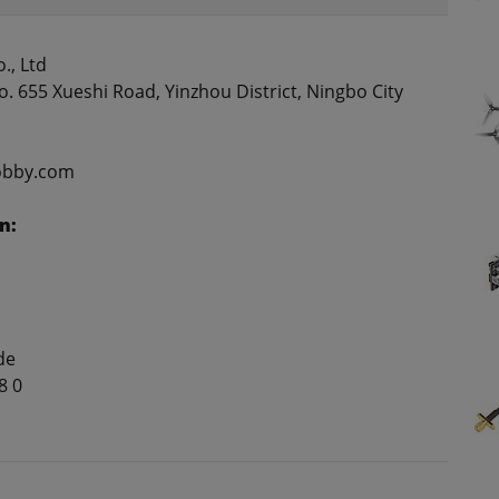
., Ltd
. 655 Xueshi Road, Yinzhou District, Ningbo City
obby.com
n:
de
8 0