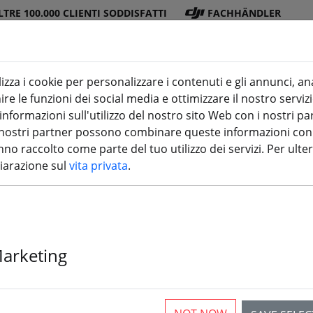
LTRE 100.000 CLIENTI SODDISFATTI
FACHHÄNDLER
lizza i cookie per personalizzare i contenuti e gli annunci, an
re le funzioni dei social media e ottimizzare il nostro servizi
ra
DJI
Batterie
Elica
Accessori
stampa 3
formazioni sull'utilizzo del nostro sito Web con i nostri par
 I nostri partner possono combinare queste informazioni con a
no raccolto come parte del tuo utilizzo dei servizi. Per ulter
hiarazione sul
vita privata
.
Gemfan Hurri
Blade Propelle
Marketing
più di 10 disponibili