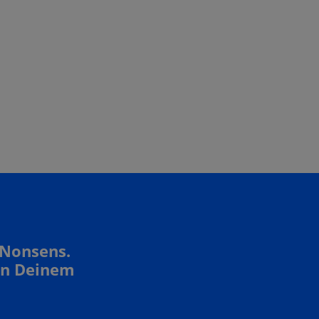
 Nonsens.
In Deinem