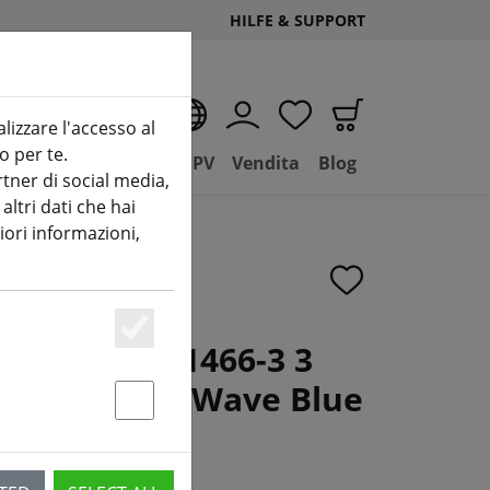
HILFE & SUPPORT
IT
alizzare l'accesso al
o per te.
(aktuelle Seite)
D
Negozio
Basilico FPV
Vendita
Blog
tner di social media,
ltri dati che hai
iori informazioni,
cane MCK 51466-3 3
Essenziell
r 5.1 pollici Wave Blue
Statstik & Marketing