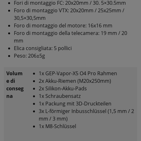
Fori di montaggio FC: 20x20mm / 30. 5×30.5mm
Foro di montaggio VTX: 20x20mm / 25x25mm /
30,5×30,5mm
Foro di montaggio del motore: 16x16 mm
Foro di montaggio della telecamera: 19 mm / 20
mm
Elica consigliata: 5 pollici
Peso: 206±5g
Volum
1x GEP-Vapor-X5 O4 Pro Rahmen
e di
2x Akku-Riemen (M20x250mm)
conseg
2x Silikon-Akku-Pads
na
1x Schraubensatz
1x Packung mit 3D-Druckteilen
3x L-förmiger Inbusschlüssel (1,5 mm / 2
mm / 3 mm)
1x M8-Schlüssel