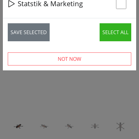
Statstik & Marketing
St
SAVE SELECTED
SELECT ALL
‹
›
NOT NOW