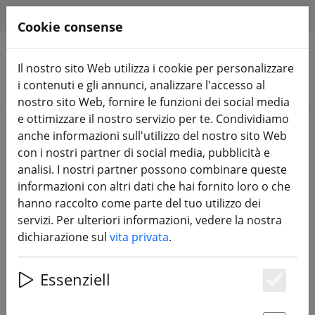
HILFE & SUPPORT
IT
Cookie consense
Il nostro sito Web utilizza i cookie per personalizzare
Cerca prodotti
i contenuti e gli annunci, analizzare l'accesso al
nostro sito Web, fornire le funzioni dei social media
e ottimizzare il nostro servizio per te. Condividiamo
Home
Componenti
Cornici
anche informazioni sull'utilizzo del nostro sito Web
con i nostri partner di social media, pubblicità e
analisi. I nostri partner possono combinare queste
informazioni con altri dati che hai fornito loro o che
hanno raccolto come parte del tuo utilizzo dei
GEPRC Vapor X5 O4 Pro Frame Kit
servizi. Per ulteriori informazioni, vedere la nostra
FPV nero
dichiarazione sul
vita privata
.
Essenziell
Es