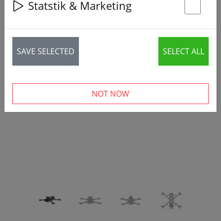
Statstik & Marketing
St
SAVE SELECTED
SELECT ALL
‹
›
NOT NOW