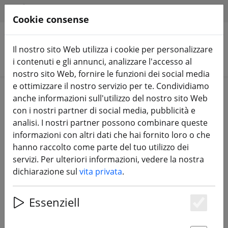
HILFE & SUPPORT
IT
Cookie consense
Il nostro sito Web utilizza i cookie per personalizzare
Cerca prodotti
i contenuti e gli annunci, analizzare l'accesso al
nostro sito Web, fornire le funzioni dei social media
e ottimizzare il nostro servizio per te. Condividiamo
Home
Componenti
Cornici
anche informazioni sull'utilizzo del nostro sito Web
con i nostri partner di social media, pubblicità e
analisi. I nostri partner possono combinare queste
informazioni con altri dati che hai fornito loro o che
hanno raccolto come parte del tuo utilizzo dei
kit iFlight AOS 5.5 EVO V1.2 Frame
servizi. Per ulteriori informazioni, vedere la nostra
5.5 pollici
dichiarazione sul
vita privata
.
Essenziell
Es
31% DISCOUNT