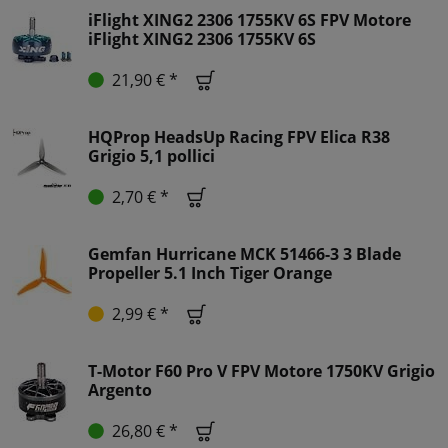
iFlight XING2 2306 1755KV 6S FPV Motore
iFlight XING2 2306 1755KV 6S
21,90 € *
HQProp HeadsUp Racing FPV Elica R38
Grigio 5,1 pollici
2,70 € *
Gemfan Hurricane MCK 51466-3 3 Blade
Propeller 5.1 Inch Tiger Orange
2,99 € *
T-Motor F60 Pro V FPV Motore 1750KV Grigio
Argento
26,80 € *