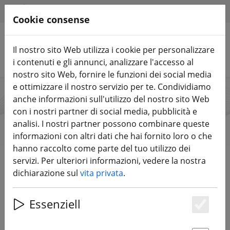
HILFE & SUPPORT
IT
Cookie consense
Il nostro sito Web utilizza i cookie per personalizzare
Cerca prodotti
i contenuti e gli annunci, analizzare l'accesso al
nostro sito Web, fornire le funzioni dei social media
e ottimizzare il nostro servizio per te. Condividiamo
anche informazioni sull'utilizzo del nostro sito Web
Runcam
con i nostri partner di social media, pubblicità e
analisi. I nostri partner possono combinare queste
informazioni con altri dati che hai fornito loro o che
hanno raccolto come parte del tuo utilizzo dei
Start
Marche
Runcam
servizi. Per ulteriori informazioni, vedere la nostra
dichiarazione sul
vita privata
.
DIRETTAMENTE AI PRODOTTI
Essenziell
Es
Wer für seinen FPV Copter oder sein FPV Flächenmodell
eine Kamera benötigt kommt an RunCam nicht vorbei.