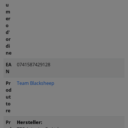
u
m
er
o
d'
or
di
ne
EA
0741587429128
N
Pr
Team Blacksheep
od
ut
to
re
Pr
Hersteller: