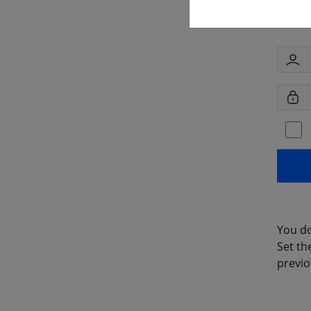
You do
Set th
previo