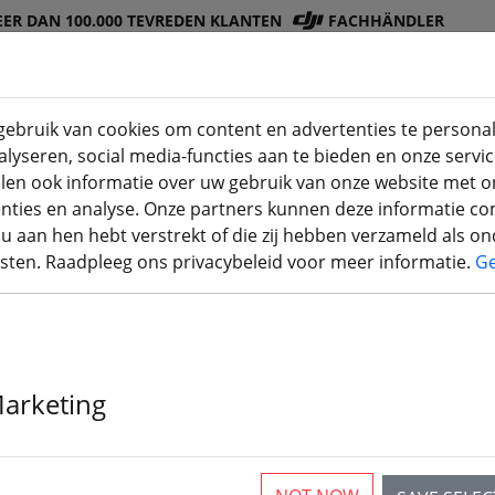
ER DAN 100.000 TEVREDEN KLANTEN
FACHHÄNDLER
ebruik van cookies om content en advertenties te personal
lyseren, social media-functies aan te bieden en onze servic
DJI-
Batterije
Schro
Accessoir
3D
len ook informatie over uw gebruik van onze website met o
winkel
n
ef
es
printe
enties en analyse. Onze partners kunnen deze informatie 
u aan hen hebt verstrekt of die zij hebben verzameld als o
sten. Raadpleeg ons privacybeleid voor meer informatie.
G
Login
Marketing
Sign in with Google