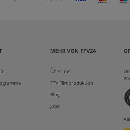
T
MEHR VON FPV24
O
ler
Über uns
Ui
ge
programma
FPV Filmproduktion
Blog
Jobs
Ve