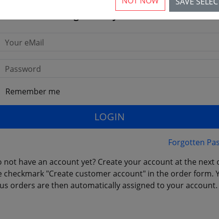
NOT NOW
SAVE SELE
Login with your Data
Your eMail
Password
Remember me
LOGIN
Forgotten Pa
 not have an account yet? Create your account at the next 
e checkmark "Create customer account" in the order form. 
us orders are then automatically assigned to your account.