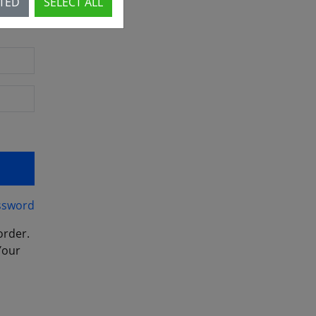
CTED
SELECT ALL
ssword
order.
Your