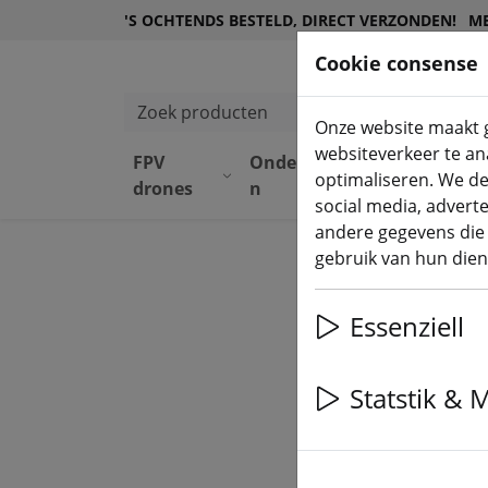
'S OCHTENDS BESTELD, DIRECT VERZONDEN!
ME
Cookie consense
Zoek producten
Onze website maakt g
websiteverkeer te ana
FPV
Onderdele
Uitrusti
optimaliseren. We de
drones
n
ng
social media, advert
andere gegevens die 
gebruik van hun dien
Essenziell
Statstik & 