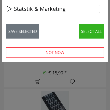
9 articles
Statstik & Marketing
St
NIEUW
SAVE SELECTED
SELECT ALL
NOT NOW
€ 15,90 *