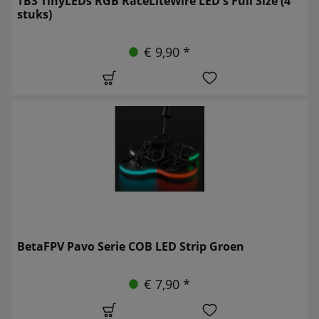
TBS TinyLEDs RGB RaceLiteWire LED's Full Size (4
stuks)
€ 9,90 *
BetaFPV Pavo Serie COB LED Strip Groen
€ 7,90 *