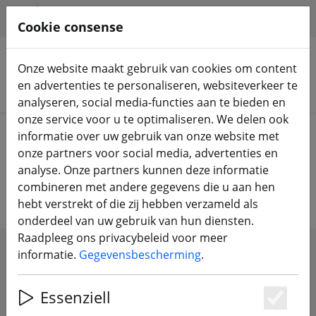
HILFE & SUPPORT
NL
Cookie consense
Onze website maakt gebruik van cookies om content
en advertenties te personaliseren, websiteverkeer te
Zoek producten
analyseren, social media-functies aan te bieden en
onze service voor u te optimaliseren. We delen ook
Home
Onderdelen
LED
informatie over uw gebruik van onze website met
onze partners voor social media, advertenties en
LED's voor FPV drones
analyse. Onze partners kunnen deze informatie
combineren met andere gegevens die u aan hen
hebt verstrekt of die zij hebben verzameld als
onderdeel van uw gebruik van hun diensten.
Raadpleeg ons privacybeleid voor meer
informatie.
Gegevensbescherming
.
SHOW FILTERS
Essenziell
Es