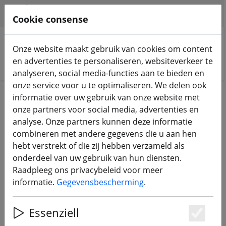
HILFE & SUPPORT
NL
Cookie consense
Onze website maakt gebruik van cookies om content
en advertenties te personaliseren, websiteverkeer te
Zoek producten
analyseren, social media-functies aan te bieden en
onze service voor u te optimaliseren. We delen ook
Home
Onderdelen
informatie over uw gebruik van onze website met
onze partners voor social media, advertenties en
FPV drone onderdelen
analyse. Onze partners kunnen deze informatie
combineren met andere gegevens die u aan hen
hebt verstrekt of die zij hebben verzameld als
470 Products
onderdeel van uw gebruik van hun diensten.
Raadpleeg ons privacybeleid voor meer
informatie.
Gegevensbescherming
.
Unterkategorien
Essenziell
KOZIJNEN
FC, ESC, AIO & STAPELS
Es