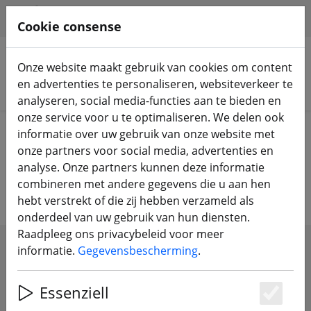
HILFE & SUPPORT
NL
Cookie consense
Onze website maakt gebruik van cookies om content
en advertenties te personaliseren, websiteverkeer te
Zoek producten
analyseren, social media-functies aan te bieden en
onze service voor u te optimaliseren. We delen ook
Home
Onderdelen
RC ontvanger
informatie over uw gebruik van onze website met
onze partners voor social media, advertenties en
RC ontvanger
analyse. Onze partners kunnen deze informatie
combineren met andere gegevens die u aan hen
hebt verstrekt of die zij hebben verzameld als
onderdeel van uw gebruik van hun diensten.
Raadpleeg ons privacybeleid voor meer
informatie.
Gegevensbescherming
.
SHOW FILTERS
Essenziell
Es