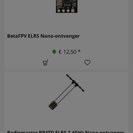
BetaFPV ELRS Nano-ontvanger
€ 12,50 *
Radiomaster RP4TD ELRS 2,4GHz Nano ontvanger