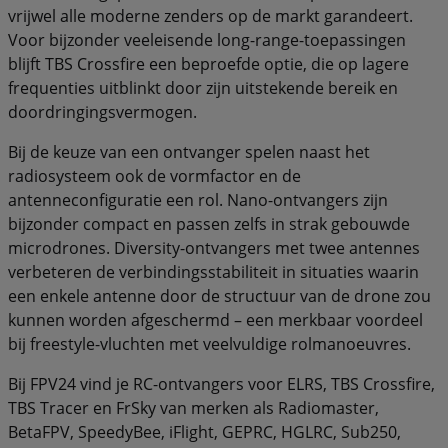
vrijwel alle moderne zenders op de markt garandeert.
Voor bijzonder veeleisende long-range-toepassingen
blijft TBS Crossfire een beproefde optie, die op lagere
frequenties uitblinkt door zijn uitstekende bereik en
doordringingsvermogen.
Bij de keuze van een ontvanger spelen naast het
radiosysteem ook de vormfactor en de
antenneconfiguratie een rol. Nano-ontvangers zijn
bijzonder compact en passen zelfs in strak gebouwde
microdrones. Diversity-ontvangers met twee antennes
verbeteren de verbindingsstabiliteit in situaties waarin
een enkele antenne door de structuur van de drone zou
kunnen worden afgeschermd – een merkbaar voordeel
bij freestyle-vluchten met veelvuldige rolmanoeuvres.
Bij FPV24 vind je RC-ontvangers voor ELRS, TBS Crossfire,
TBS Tracer en FrSky van merken als Radiomaster,
BetaFPV, SpeedyBee, iFlight, GEPRC, HGLRC, Sub250,